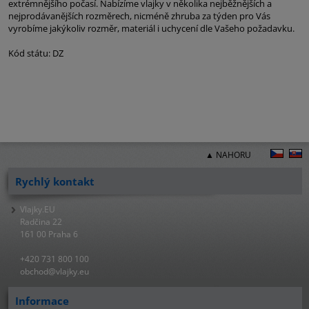
extrémnějšího počasí. Nabízíme vlajky v několika nejběžnějších a
nejprodávanějších rozměrech, nicméně zhruba za týden pro Vás
vyrobíme jakýkoliv rozměr, materiál i uchycení dle Vašeho požadavku.
Kód státu: DZ
▲ NAHORU
Rychlý kontakt
Vlajky.EU
Radčina 22
161 00 Praha 6
+420 731 800 100
obchod@vlajky.eu
Informace