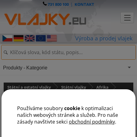
731 800 100
|
KONTAKT
Produkty - Kategorie
Státní a ostatní vlajky
Státní vlajky
Afrika
Alžírská vlajka
Používáme soubory
cookie
k optimalizaci
našich webových stránek a služeb. Pro naše
zásady navštivte sekci
obchodní podmínky
.