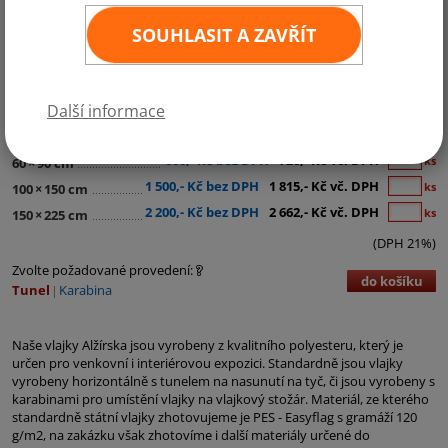
SOUHLASIT A ZAVŘÍT
Kategorie:
Afrika
Další informace
290,- Kč bez DPH
351,- Kč vč. DPH
ks
30
×
45 cm
600,- Kč bez DPH
726,- Kč vč. DPH
ks
60
×
90 cm
1 500,- Kč bez DPH
1 815,- Kč vč. DPH
ks
100
×
150 cm
2 200,- Kč bez DPH
2 662,- Kč vč. DPH
ks
150
×
225 cm
(DPH 21%)
Zvolte požadované provedení:
do košíku
Tunel
Karabina
Naše vlajky Alžírska jsou vyrobeny z kvalitního polyesteru, který je
určen pro venkovní i interiérovou expozici. Standardně jsou vlajky
vyrobeny horizontálně s tunelem na nasunutí na tyč, či jsou vyrobeny s
karabinami pro umístění vlajky na vlajkový stožár. Materiál, ze kterého
standardně státní vlajky zhotovujeme je PES - Easyflag s gramáží 120
g/m2, na zakázku však zhotovíme i další materiály určené do