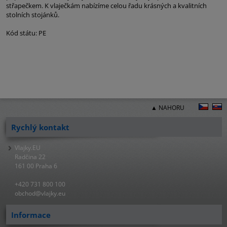
střapečkem. K vlaječkám nabízíme celou řadu krásných a kvalitních
stolních stojánků.
Kód státu: PE
▲ NAHORU
Rychlý kontakt
Vlajky.EU
Radčina 22
161 00 Praha 6
+420 731 800 100
obchod@vlajky.eu
Informace