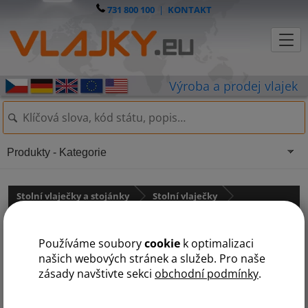
731 800 100
|
KONTAKT
Produkty - Kategorie
Stolní vlaječky a stojánky
Stolní vlaječky
Jižní Amerika
Používáme soubory
cookie
k optimalizaci
Peru
našich webových stránek a služeb. Pro naše
zásady navštivte sekci
obchodní podmínky
.