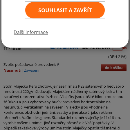
SOUHLASIT A ZAVŘÍT
Další informace
Kategorie:
Jižní Amerika
90,- Kč bez DPH
109,- Kč vč. DPH
ks
11
×
16 cm
(DPH 21%)
Zvolte požadované provedení:
do košíku
Nasunutí
Zavěšení
Stolní vlaječku Peru zhotovuje naše firma z PES saténového hedvábí o
hmotnosti 220g/m2, dávající vlaječkám nádherný saténový lesk a tím
zaručený reprezentativní vzhled. Vlaječky jsou obšité bílou kroucenou
šňůrkou a jsou vyhotoveny buď v provedení horizontálním na
nasunutí, či vertikálním na zavěšení. Vlaječky jsou vhodné na
konference, obchodní jednání, svatby a jiné akce či jako reklamní
předmět s Vaším designem. Standardní rozměr vlaječky je 11x16 cm,
vyrobit ovšem umíme i jiné rozměry přesně dle Vaší poptávky. V
případě zakázkové výroby umíme stolní vlaječky opatřit třásněmi, či