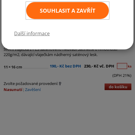
SOUHLASIT A ZAVŘÍT
Další informace
Kategorie:
Krajské vlaječky
Stolní vlaječka z PES saténového hedvábí Satinette o hmotnosti
220g/m2, dávající vlaječkám nádherný saténový lesk.
190,- Kč bez DPH
230,- Kč vč. DPH
ks
11
×
16 cm
(DPH 21%)
Zvolte požadované provedení:
do košíku
Nasunutí
Zavěšení