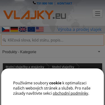
731 800 100
|
KONTAKT
Produkty - Kategorie
Stolní vlaječky a stojánky
Stolní vlaječky
Krajské vlaječky
Používáme soubory
cookie
k optimalizaci
Pardubický kraj
našich webových stránek a služeb. Pro naše
zásady navštivte sekci
obchodní podmínky
.