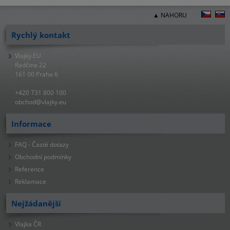
▲ NAHORU
Rychlý kontakt
Vlajky.EU
Radčina 22
161 00 Praha 6
+420 731 800 100
obchod@vlajky.eu
Informace
FAQ - Časté dotazy
Obchodní podmínky
Reference
Reklamace
Nejžádanější
Vlajka ČR