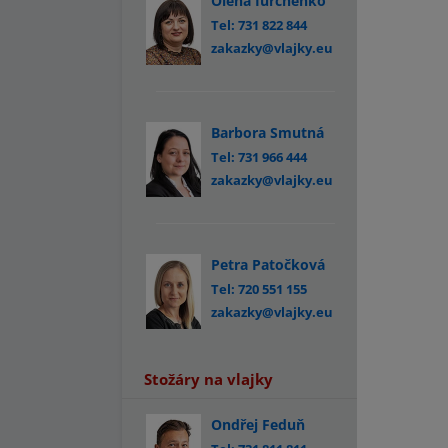
Olena Iurchenko
Tel: 731 822 844
zakazky@vlajky.eu
Barbora Smutná
Tel: 731 966 444
zakazky@vlajky.eu
Petra Patočková
Tel: 720 551 155
zakazky@vlajky.eu
Stožáry na vlajky
Ondřej Feduň