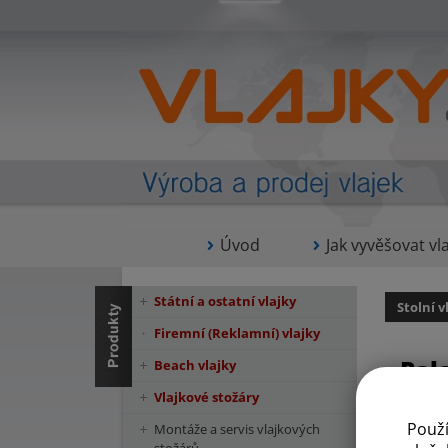
Úvod
Jak vyvěšovat vla
Státní a ostatní vlajky
Stolní v
Firemní (Reklamní) vlajky
Pal
Beach vlajky
Vlajkové stožáry
Použ
Montáže a servis vlajkových