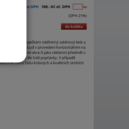
90,- Kč bez DPH
109,- Kč vč. DPH
ks
(DPH 21%)
do košíku
g/m2, dávající vlaječkám nádherný saténový lesk a
 jsou vyhotoveny buď v provedení horizontálním na
nání, svatby a jiné akce či jako reklamní předmět s
rozměry přesně dle Vaší poptávky. V případě
abízíme celou řadu krásných a kvalitních stolních