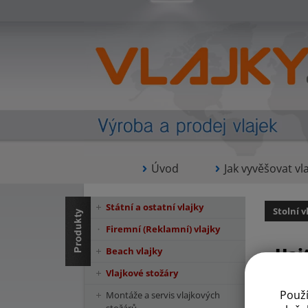
Úvod
Jak vyvěšovat vla
Státní a ostatní vlajky
Stolní v
Firemní (Reklamní) vlajky
Hait
Beach vlajky
Vlajkové stožáry
Použ
Montáže a servis vlajkových