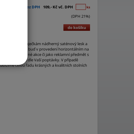
90,- Kč bez DPH
109,- Kč vč. DPH
ks
(DPH 21%)
do košíku
/m2, dávající vlaječkám nádherný saténový lesk a
 jsou vyhotoveny buď v provedení horizontálním na
nání, svatby a jiné akce či jako reklamní předmět s
rozměry přesně dle Vaší poptávky. V případě
abízíme celou řadu krásných a kvalitních stolních