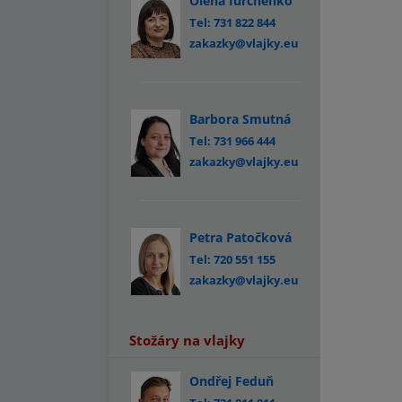
Olena Iurchenko
Tel: 731 822 844
zakazky@vlajky.eu
Barbora Smutná
Tel: 731 966 444
zakazky@vlajky.eu
Petra Patočková
Tel: 720 551 155
zakazky@vlajky.eu
Stožáry na vlajky
Ondřej Feduň