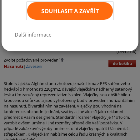
SOUHLASIT A ZAVŘÍT
Kategorie:
Asie
Další informace
90,- Kč bez DPH
109,- Kč vč. DPH
ks
11
×
16 cm
(DPH 21%)
Zvolte požadované provedení:
do košíku
Nasunutí
Zavěšení
Stolní vlaječku Afghánistánu zhotovuje naše firma z PES saténového
hedvábí o hmotnosti 220g/m2, dávající vlaječkám nádherný saténový
lesk a tím zaručený reprezentativní vzhled. Vlaječky jsou obšité bílou
kroucenou šňůrkou a jsou vyhotoveny buď v provedení horizontálním
na nasunutí, či vertikálním na zavěšení. Vlaječky jsou vhodné na
konference, obchodní jednání, svatby a jiné akce či jako reklamní
předmět s Vaším designem. Standardní rozměr vlaječky je 11x16 cm,
vyrobit ovšem umíme i jiné rozměry přesně dle Vaší poptávky. V
případě zakázkové výroby umíme stolní vlaječky opatřit třásněmi, či
střapečkem. K vlaječkám nabízíme celou řadu krásných a kvalitních
stolních stojánků.