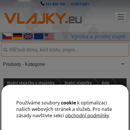
731 800 100
|
KONTAKT
Produkty - Kategorie
Stolní vlaječky a stojánky
Stolní vlaječky
Asie
Afghánistán
Používáme soubory
cookie
k optimalizaci
našich webových stránek a služeb. Pro naše
zásady navštivte sekci
obchodní podmínky
.