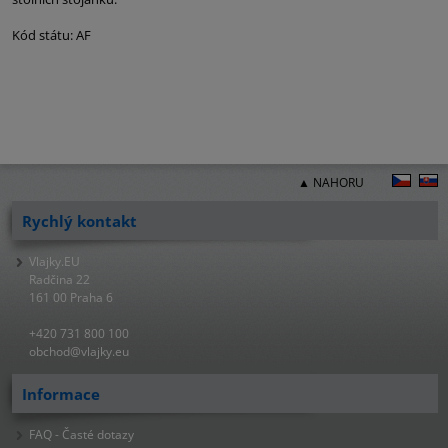
Kód státu: AF
▲ NAHORU
Rychlý kontakt
Vlajky.EU
Radčina 22
161 00 Praha 6
+420 731 800 100
obchod@vlajky.eu
Informace
FAQ - Časté dotazy