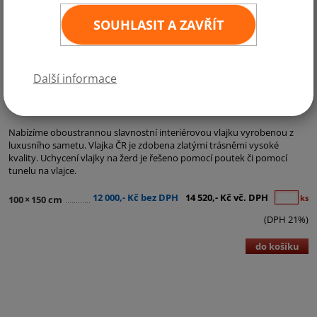
SOUHLASIT A ZAVŘÍT
Další informace
Kategorie:
Česká vlajka - Vlajka ČR
,
Interiérové a saténové vlajky
,
Státní a ostatní vlajky
,
Vyšívané vlajky
Nabízíme oboustrannou slavnostní interiérovou vlajku vyrobenou z
luxusního sametu. Vlajka ČR je zdobena zlatými trásněmi vysoké
kvality. Uchycení vlajky na žerd je řešeno pomocí poutek či pomocí
tunelu na vlajce.
12 000,- Kč bez DPH
14 520,- Kč vč. DPH
ks
100
×
150 cm
(DPH 21%)
do košíku