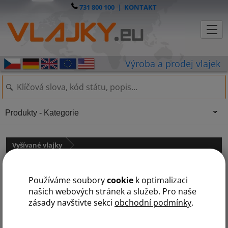
731 800 100
|
KONTAKT
Produkty - Kategorie
Vyšívané vlajky
Slavnostní vlajka ČR - sametová
Používáme soubory
cookie
k optimalizaci
našich webových stránek a služeb. Pro naše
zásady navštivte sekci
obchodní podmínky
.