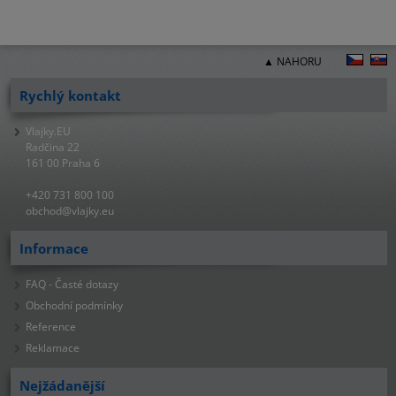
▲ NAHORU
Rychlý kontakt
Vlajky.EU
Radčina 22
161 00 Praha 6
+420 731 800 100
obchod@vlajky.eu
Informace
FAQ - Časté dotazy
Obchodní podmínky
Reference
Reklamace
Nejžádanější