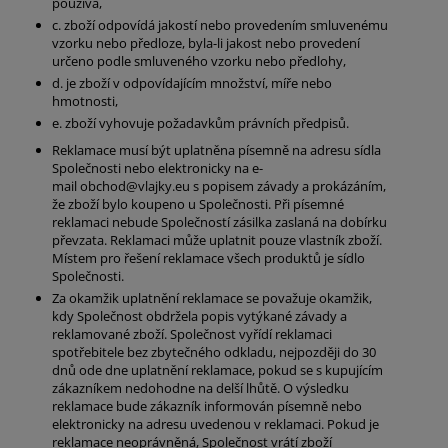
používá,
c. zboží odpovídá jakostí nebo provedením smluvenému
vzorku nebo předloze, byla-li jakost nebo provedení
určeno podle smluveného vzorku nebo předlohy,
d. je zboží v odpovídajícím množství, míře nebo
hmotnosti,
e. zboží vyhovuje požadavkům právních předpisů.
Reklamace musí být uplatněna písemně na adresu sídla
Společnosti nebo elektronicky na e-
mail obchod@vlajky.eu s popisem závady a prokázáním,
že zboží bylo koupeno u Společnosti. Při písemné
reklamaci nebude Společností zásilka zaslaná na dobírku
převzata. Reklamaci může uplatnit pouze vlastník zboží.
Místem pro řešení reklamace všech produktů je sídlo
Společnosti.
Za okamžik uplatnění reklamace se považuje okamžik,
kdy Společnost obdržela popis vytýkané závady a
reklamované zboží. Společnost vyřídí reklamaci
spotřebitele bez zbytečného odkladu, nejpozději do 30
dnů ode dne uplatnění reklamace, pokud se s kupujícím
zákazníkem nedohodne na delší lhůtě. O výsledku
reklamace bude zákazník informován písemně nebo
elektronicky na adresu uvedenou v reklamaci. Pokud je
reklamace neoprávněná, Společnost vrátí zboží