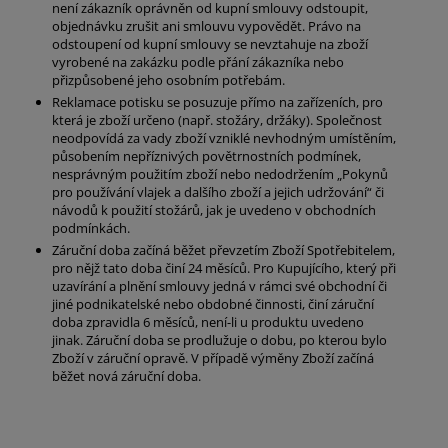
není zákazník oprávněn od kupní smlouvy odstoupit,
objednávku zrušit ani smlouvu vypovědět. Právo na
odstoupení od kupní smlouvy se nevztahuje na zboží
vyrobené na zakázku podle přání zákazníka nebo
přizpůsobené jeho osobním potřebám.
Reklamace potisku se posuzuje přímo na zařízeních, pro
která je zboží určeno (např. stožáry, držáky). Společnost
neodpovídá za vady zboží vzniklé nevhodným umístěním,
působením nepříznivých povětrnostních podmínek,
nesprávným použitím zboží nebo nedodržením „Pokynů
pro používání vlajek a dalšího zboží a jejich udržování“ či
návodů k použití stožárů, jak je uvedeno v obchodních
podmínkách.
Záruční doba začíná běžet převzetím Zboží Spotřebitelem,
pro nějž tato doba činí 24 měsíců. Pro Kupujícího, který při
uzavírání a plnění smlouvy jedná v rámci své obchodní či
jiné podnikatelské nebo obdobné činnosti, činí záruční
doba zpravidla 6 měsíců, není-li u produktu uvedeno
jinak. Záruční doba se prodlužuje o dobu, po kterou bylo
Zboží v záruční opravě. V případě výměny Zboží začíná
běžet nová záruční doba.