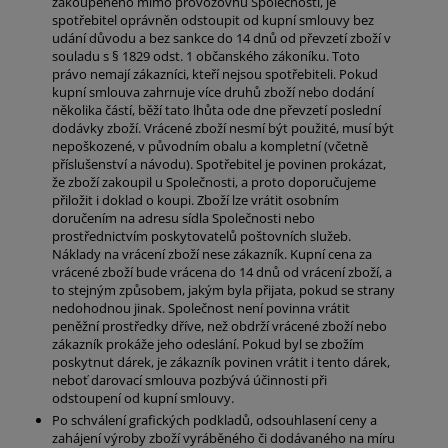
zakoupeného mimo provozovnu Společnosti, je
spotřebitel oprávněn odstoupit od kupní smlouvy bez
udání důvodu a bez sankce do 14 dnů od převzetí zboží v
souladu s § 1829 odst. 1 občanského zákoníku. Toto
právo nemají zákazníci, kteří nejsou spotřebiteli. Pokud
kupní smlouva zahrnuje více druhů zboží nebo dodání
několika částí, běží tato lhůta ode dne převzetí poslední
dodávky zboží. Vrácené zboží nesmí být použité, musí být
nepoškozené, v původním obalu a kompletní (včetně
příslušenství a návodu). Spotřebitel je povinen prokázat,
že zboží zakoupil u Společnosti, a proto doporučujeme
přiložit i doklad o koupi. Zboží lze vrátit osobním
doručením na adresu sídla Společnosti nebo
prostřednictvím poskytovatelů poštovních služeb.
Náklady na vrácení zboží nese zákazník. Kupní cena za
vrácené zboží bude vrácena do 14 dnů od vrácení zboží, a
to stejným způsobem, jakým byla přijata, pokud se strany
nedohodnou jinak. Společnost není povinna vrátit
peněžní prostředky dříve, než obdrží vrácené zboží nebo
zákazník prokáže jeho odeslání. Pokud byl se zbožím
poskytnut dárek, je zákazník povinen vrátit i tento dárek,
neboť darovací smlouva pozbývá účinnosti při
odstoupení od kupní smlouvy.
Po schválení grafických podkladů, odsouhlasení ceny a
zahájení výroby zboží vyráběného či dodávaného na míru