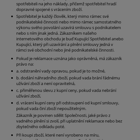
spotřebiteli na jeho náklady, přičemž spotřebitel hradí
dopravné spojené s vrácením zboží.
Spotřebitel je každý člověk, který mimo rámec své
podnikatelské činnosti nebo mimo rámec samostatného
výkonu svého povolání uzavírá smlouvu s podnikatelem
nebo s ním jinak jedná. Zákazníkem našeho
internetového obchodu je buď Kupující Spotřebitel anebo
Kupující, který při uzavírání a plnění smlouvy jedná v
rámci své obchodní nebo jiné podnikatelské činnosti.
Pokud je reklamace uznána jako oprávněná, má zákazník
právo na:
a. odstranění vady opravou, pokud je to možné,
b. dodání náhradního zboží, pokud vada brání řádnému
užívání zboží a není opravitelná,
c. přiměřenou slevu z kupní ceny, pokud vada nebrání
užívání zboží,
d. vrácení kupní ceny při odstoupení od kupní smlouvy,
pokud vada činí zboží nepoužitelným.
Zákazník je povinen sdělit Společnosti, jaké právo z
vadného plnění si zvolí, při uplatnění reklamace nebo bez
zbytečného odkladu poté.
Při koupi zboží, které není vyrobeno na míru,