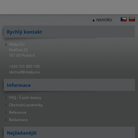
▲ NAHORU
Rychlý kontakt
Vlajky.EU
Radčina 22
161 00 Praha 6
+420 731 800 100
obchod@vlajky.eu
Informace
FAQ - Časté dotazy
Obchodní podmínky
Reference
Reklamace
Nejžádanější