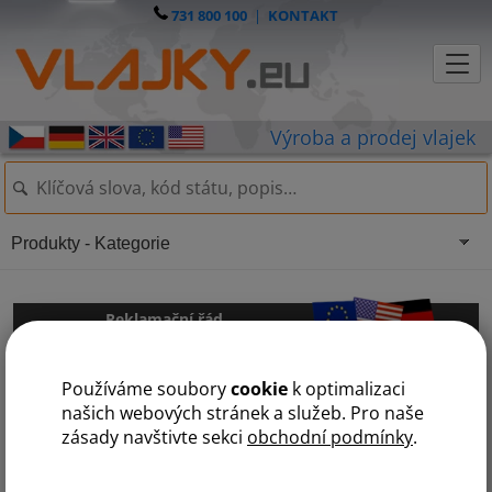
731 800 100
|
KONTAKT
Produkty - Kategorie
Reklamační řád
Používáme soubory
cookie
k optimalizaci
Reklamační řád Vlajky.EU s.r.o., Radčina 497/22, Praha 6, 161 00
našich webových stránek a služeb. Pro naše
zásady navštivte sekci
obchodní podmínky
.
Tento reklamační řád ("reklamační řád") společnosti
Vlajky.EU s.r.o., se sídlem Radčina 497/22, 161 00 Praha 6,
identifikační číslo: 28511042, zapsané v obchodním