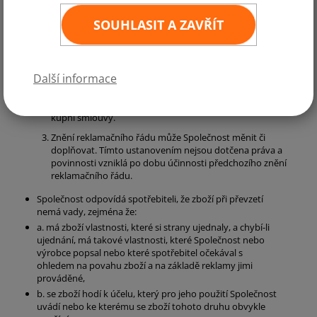
rejstříku vedeném Městským soudem v Praze, oddíl C,
vložka 146903 ("Společnost"), upravuje vzájemná práva a
SOUHLASIT A ZAVŘÍT
povinnosti smluvních stran vzniklé v souvislosti nebo na
základě kupní smlouvy ("kupní smlouva") uzavírané mezi
Společností a kupujícím spotřebitelem ("zákazník")
prostřednictvím internetového obchodu Společnosti na
Další informace
internetové adrese www.vlajky.eu.
Ustanovení reklamačního řádu jsou nedílnou součástí
kupní smlouvy.
Znění reklamačního řádu může Společnost měnit či
doplňovat. Tímto ustanovením nejsou dotčena práva a
povinnosti vzniklá po dobu účinnosti předchozího znění
reklamačního řádu.
Společnost odpovídá spotřebiteli, že zboží při převzetí
nemá vady, zejména že:
a. má zboží vlastnosti, které si strany ujednaly, a chybí-li
ujednání, má takové vlastnosti, které Společnost nebo
výrobce popsal nebo které spotřebitel očekával s
ohledem na povahu zboží a na základě reklamy jimi
prováděné,
b. se zboží hodí k účelu, který pro jeho použití Společnost
uvádí nebo ke kterému se zboží tohoto druhu obvykle