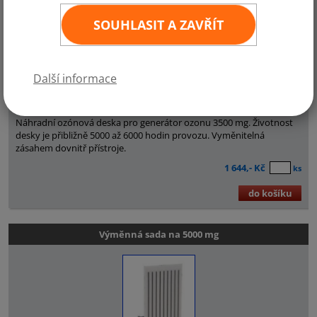
SOUHLASIT A ZAVŘÍT
Další informace
Náhradní ozónová deska pro generátor ozonu 3500 mg. Životnost
desky je přibližně 5000 až 6000 hodin provozu. Vyměnitelná
zásahem dovnitř přístroje.
1 644,- Kč
ks
do košíku
Výměnná sada na 5000 mg