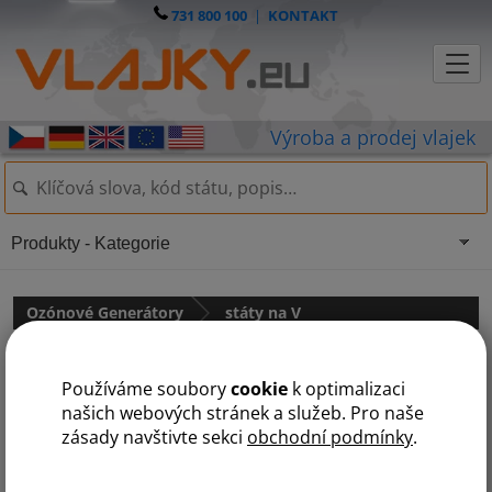
731 800 100
|
KONTAKT
Produkty - Kategorie
Ozónové Generátory
státy na V
O
V
Používáme soubory
cookie
k optimalizaci
našich webových stránek a služeb. Pro naše
zásady navštivte sekci
obchodní podmínky
.
Výměnná sada na 3500 mg