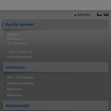
▲ NAHORU
Rychlý kontakt
Vlajky.EU
Radčina 22
161 00 Praha 6
+420 731 800 100
obchod@vlajky.eu
Informace
FAQ - Časté dotazy
Obchodní podmínky
Reference
Reklamace
Nejžádanější