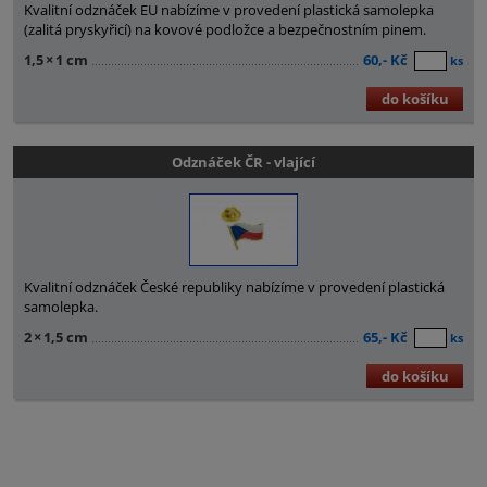
Kvalitní odznáček EU nabízíme v provedení plastická samolepka
(zalitá pryskyřicí) na kovové podložce a bezpečnostním pinem.
1,5
×
1 cm
60,- Kč
ks
do košíku
Odznáček ČR - vlající
Kvalitní odznáček České republiky nabízíme v provedení plastická
samolepka.
2
×
1,5 cm
65,- Kč
ks
do košíku