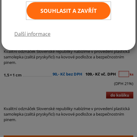
SOUHLASIT A ZAVŘÍT
Další informace
Kategorie:
Nášivky, odznáčky
,
Odznaky
,
Samolepky, nášivky, odznaky
Kvalitní odznáček Slovenské republiky nabízíme v provedení plastická
samolepka (zalitá pryskyřicí) na kovové podložce a bezpečnostním
pinem.
90,- Kč bez DPH
109,- Kč vč. DPH
ks
1,5
×
1 cm
(DPH 21%)
do košíku
Kvalitní odznáček Slovenské republiky nabízíme v provedení plastická
samolepka (zalitá pryskyřicí) na kovové podložce a bezpečnostním
pinem.