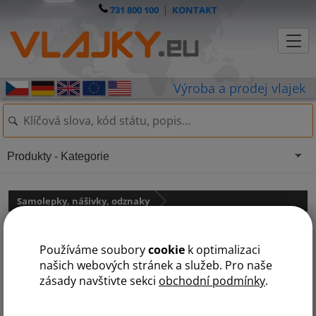
731 800 100
|
KONTAKT
Produkty - Kategorie
Samolepky, nášivky, odznaky
Odznáček Slovenska
Používáme soubory
cookie
k optimalizaci
našich webových stránek a služeb. Pro naše
zásady navštivte sekci
obchodní podmínky
.