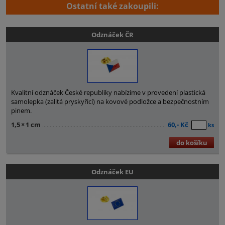
Ostatní také zakoupili:
Odznáček ČR
Kvalitní odznáček České republiky nabízíme v provedení plastická
samolepka (zalitá pryskyřicí) na kovové podložce a bezpečnostním
pinem.
1,5
×
1 cm
60,- Kč
ks
do košíku
Odznáček EU