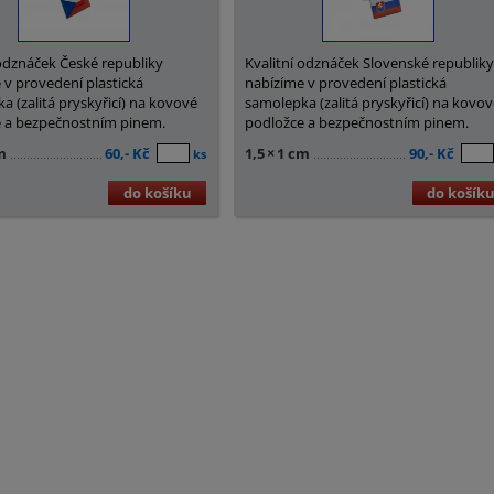
 odznáček České republiky
Kvalitní odznáček Slovenské republik
 v provedení plastická
nabízíme v provedení plastická
a (zalitá pryskyřicí) na kovové
samolepka (zalitá pryskyřicí) na kovo
 a bezpečnostním pinem.
podložce a bezpečnostním pinem.
m
60,- Kč
1,5
×
1 cm
90,- Kč
ks
do košíku
do košík