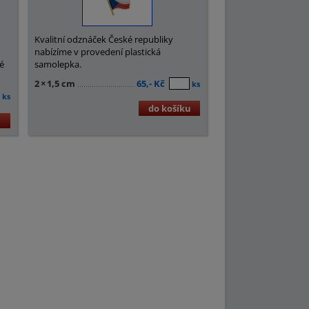
y
Kvalitní odznáček České republiky
nabízíme v provedení plastická
vé
samolepka.
2
×
1,5 cm
65,- Kč
ks
ks
do košíku
u