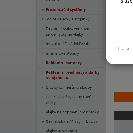
stožárů
služe
Prezentační systémy
Stolní vlaječky a stojánky
Fasádní držáky, venkovní
žerdě, tyčky na vlajky
Inovativní Fasádní Držák
Další 
Interiérové stojany
Reklamní bannery
Reklamní předměty a dárky
s vlajkou ČR
Držáky bannerů na sloupy
Gastrovlaječky a papírové
vlajky
Vlajky na dopravní prostředky
Samolepky, nášivky, odznaky
Vlajkové provazce