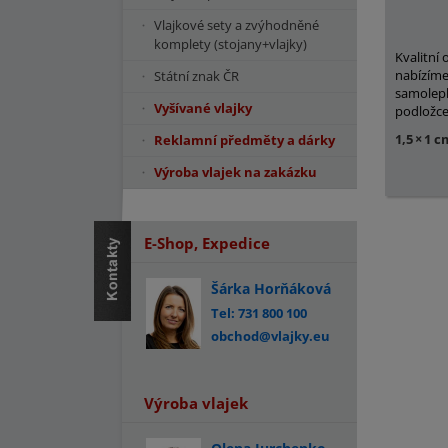
Vlajkové sety a zvýhodněné
komplety (stojany+vlajky)
Kvalitní
nabízíme
Státní znak ČR
samolepk
Vyšívané vlajky
podložce
1,5
×
1 c
Reklamní předměty a dárky
Výroba vlajek na zakázku
E-Shop, Expedice
Šárka Horňáková
Tel: 731 800 100
obchod@vlajky.eu
Výroba vlajek