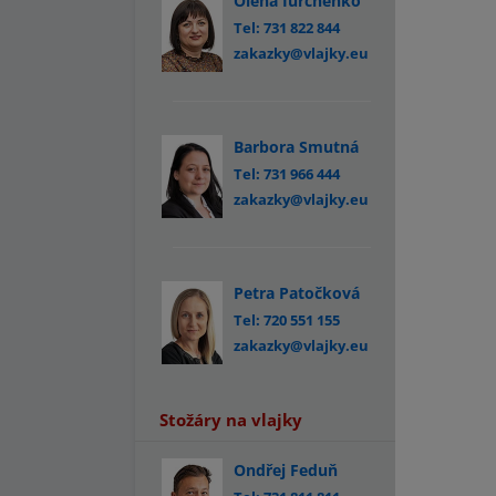
Olena Iurchenko
Tel: 731 822 844
zakazky@vlajky.eu
Barbora Smutná
Tel: 731 966 444
zakazky@vlajky.eu
Petra Patočková
Tel: 720 551 155
zakazky@vlajky.eu
Stožáry na vlajky
Ondřej Feduň