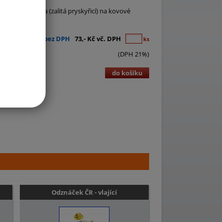
ická samolepka (zalitá pryskyřicí) na kovové
60,- Kč bez DPH
73,- Kč vč. DPH
ks
(DPH 21%)
do košíku
Odznáček ČR - vlající