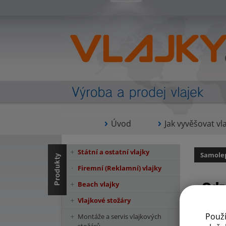
Úvod
Jak vyvěšovat vla
Státní a ostatní vlajky
Samolep
Firemní (Reklamní) vlajky
Odz
Beach vlajky
Vlajkové stožáry
Použ
Montáže a servis vlajkových