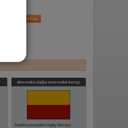
jky, kontaktujte nás.
any
.
Moravská vlajka (moravské barvy)
Tradiční provedení vlajky Moravy -