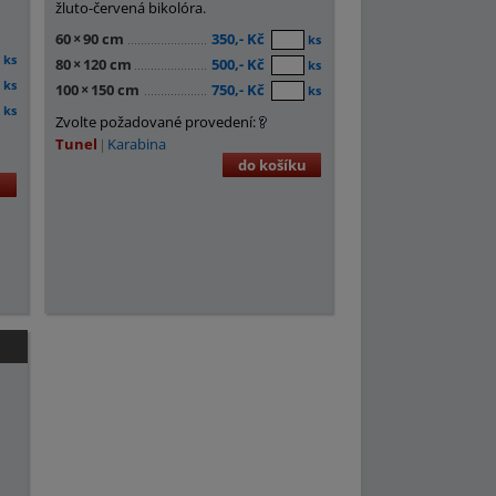
žluto-červená bikolóra.
60
×
90 cm
350,- Kč
ks
ks
80
×
120 cm
500,- Kč
ks
ks
100
×
150 cm
750,- Kč
ks
ks
Zvolte požadované provedení:
Tunel
Karabina
do košíku
u