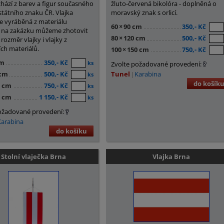
chází z barev a figur současného
žluto-červená bikolóra - doplněná o
státního znaku ČR. Vlajka
moravský znak s orlicí.
e vyráběná z materiálu
60
×
90 cm
350,- Kč
, na zakázku můžeme zhotovit
80
×
120 cm
500,- Kč
 rozměr vlajky i vlajky z
ích materiálů.
100
×
150 cm
750,- Kč
cm
350,- Kč
ks
Zvolte požadované provedení:
 cm
500,- Kč
Tunel
Karabina
ks
do košík
0 cm
750,- Kč
ks
5 cm
1 150,- Kč
ks
ožadované provedení:
Karabina
do košíku
Stolní vlaječka Brna
Vlajka Brna