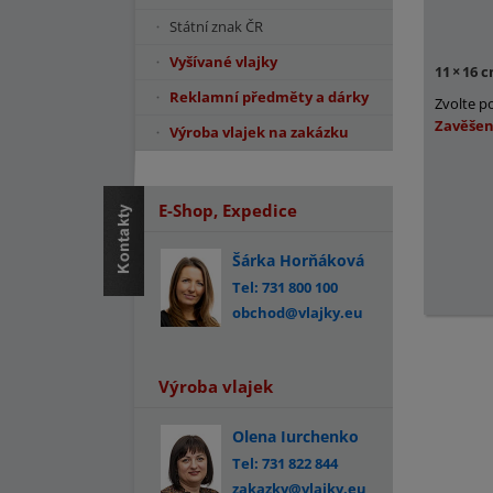
Státní znak ČR
Vyšívané vlajky
11
×
16 
Reklamní předměty a dárky
Zvolte p
Zavěšen
Výroba vlajek na zakázku
E-Shop, Expedice
Šárka Horňáková
Tel: 731 800 100
obchod@vlajky.eu
Výroba vlajek
Olena Iurchenko
Tel: 731 822 844
zakazky@vlajky.eu