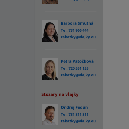
Barbora Smutná
Tel: 731 966 444
zakazky@vlajky.eu
Petra Patočková
Tel: 720 551 155
zakazky@vlajky.eu
Stožáry na vlajky
Ondřej Feduň
Tel: 731 811 811
zakazky@vlajky.eu