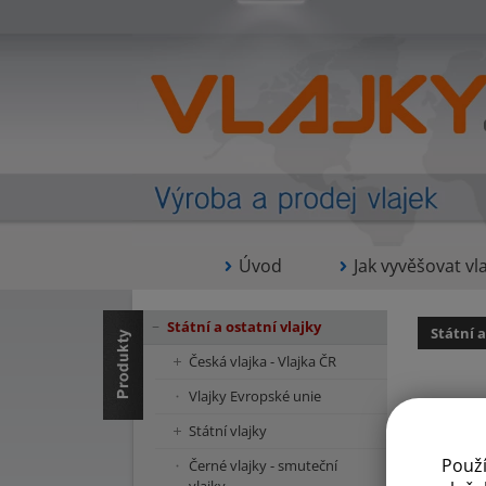
Úvod
Jak vyvěšovat vla
Státní a ostatní vlajky
Státní a
Česká vlajka - Vlajka ČR
Vlajky Evropské unie
Státní vlajky
Moravské v
Použ
Černé vlajky - smuteční
Aktuálně