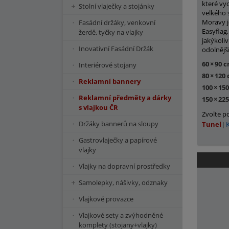
které vy
Stolní vlaječky a stojánky
velkého 
Moravy j
Fasádní držáky, venkovní
Easyflag
žerdě, tyčky na vlajky
jakýkoliv
Inovativní Fasádní Držák
odolnějš
60
×
90 
Interiérové stojany
80
×
120
Reklamní bannery
100
×
15
Reklamní předměty a dárky
150
×
22
s vlajkou ČR
Zvolte p
Držáky bannerů na sloupy
Tunel
Gastrovlaječky a papírové
vlajky
Vlajky na dopravní prostředky
Samolepky, nášivky, odznaky
Vlajkové provazce
Vlajkové sety a zvýhodněné
komplety (stojany+vlajky)