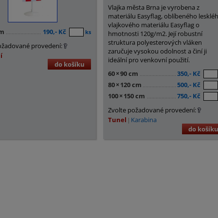
Vlajka města Brna je vyrobena z
materiálu Easyflag, oblíbeného lesklé
vlajkového materiálu Easyflag o
cm
190,- Kč
ks
hmotnosti 120g/m2. Její robustní
struktura polyesterových vláken
ožadované provedení:
zaručuje vysokou odolnost a činí ji
í
ideální pro venkovní použití.
do košíku
60
×
90 cm
350,- Kč
80
×
120 cm
500,- Kč
100
×
150 cm
750,- Kč
Zvolte požadované provedení:
Tunel
Karabina
do košík