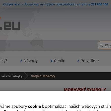
Objednávat a dotazovat se můžete také telefonicky na čísle
731 800 100
jky?
Návody
Ceník
Poradíme
 ostatní vlajky
Vlajka Moravy
MORAVSKÉ SYMBOLY
lajky tiskneme na PES materiály - zejména na 120 g/m2 polyester Easyflag.
íváme soubory
cookie
k optimalizaci našich webových strán
 nabízené velikosti vlajky Moravy v cm: