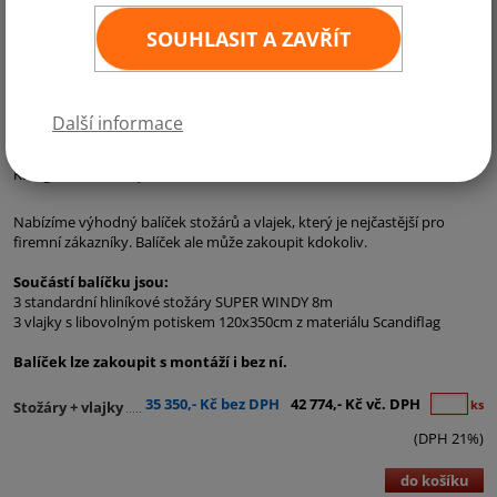
SOUHLASIT A ZAVŘÍT
Další informace
Kategorie:
Pro firmy
Nabízíme výhodný balíček stožárů a vlajek, který je nejčastější pro
firemní zákazníky. Balíček ale může zakoupit kdokoliv.
Součástí balíčku jsou:
3 standardní hliníkové stožáry SUPER WINDY 8m
3 vlajky s libovolným potiskem 120x350cm z materiálu Scandiflag
Balíček lze zakoupit s montáží i bez ní.
35 350,- Kč bez DPH
42 774,- Kč vč. DPH
ks
Stožáry + vlajky
(DPH 21%)
do košíku