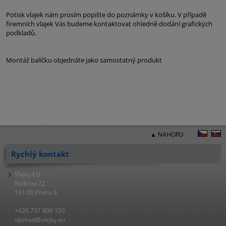
Potisk vlajek nám prosím popište do poznámky v košíku. V případě
firemních vlajek Vás budeme kontaktovat ohledně dodání grafických
podkladů.
Montáž balíčku objednáte jako samostatný produkt
▲ NAHORU
Rychlý kontakt
Vlajky.EU
Radčina 22
161 00 Praha 6
+420 731 800 100
obchod@vlajky.eu