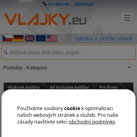
731 800 100
|
KONTAKT
Produkty - Kategorie
Vlajkové stožáry
All Inclusive balíčky
Pro firmy
Balíček PRO FIRMY - 8m
Používáme soubory
cookie
k optimalizaci
našich webových stránek a služeb. Pro naše
zásady navštivte sekci
obchodní podmínky
.