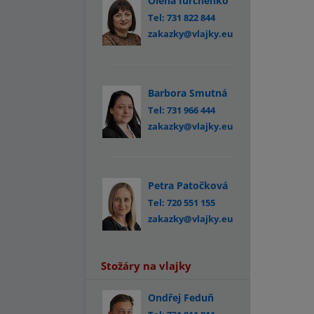
Olena Iurchenko
Tel: 731 822 844
zakazky@vlajky.eu
Barbora Smutná
Tel: 731 966 444
zakazky@vlajky.eu
Petra Patočková
Tel: 720 551 155
zakazky@vlajky.eu
Stožáry na vlajky
Ondřej Feduň