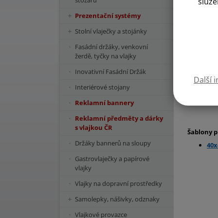
stožárů
služe
Prezentační systémy
Stolní vlaječky a stojánky
Fasádní držáky, venkovní
žerdě, tyčky na vlajky
Inovativní Fasádní Držák
Další 
Interiérové stojany
Reklamní bannery
Reklamní předměty a dárky
s vlajkou ČR
Šablony p
Držáky bannerů na sloupy
40x
Gastrovlaječky a papírové
vlajky
Vlajky na dopravní prostředky
Samolepky, nášivky, odznaky
Vlajkové provazce