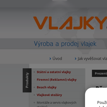
Úvod
Jak vyvěšovat vla
Státní a ostatní vlajky
Prezent
Firemní (Reklamní) vlajky
Pěn
Beach vlajky
Vlajkové stožáry
Použ
Montáže a servis vlajkových