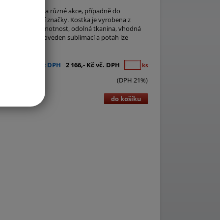
amním stanům, na různé akce, případně do
ktivní propagací značky. Kostka je vyrobena z
Výhody: nízká hmotnost, odolná tkanina, vhodná
tisku. Tisk je proveden sublimací a potah lze
1 790,- Kč bez DPH
2 166,- Kč vč. DPH
ks
(DPH 21%)
do košíku