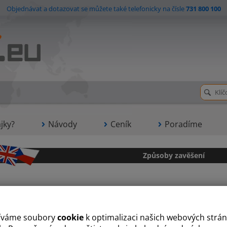
Objednávat a dotazovat se můžete také telefonicky na čísle
731 800 100
jky?
Návody
Ceník
Poradíme
Způsoby zavěšení
TUNEL
íváme soubory
cookie
k optimalizaci našich webových strán