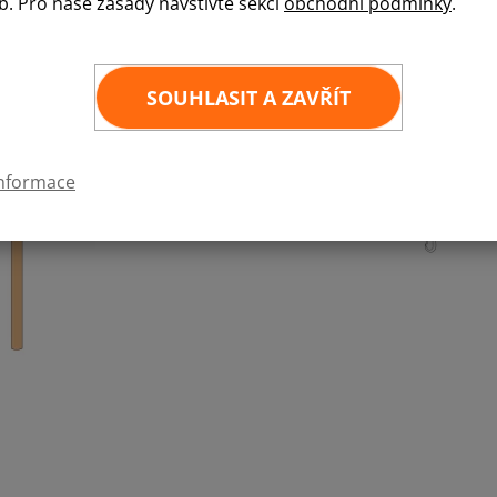
b. Pro naše zásady navštivte sekci
obchodní podmínky
.
SOUHLASIT A ZAVŘÍT
informace