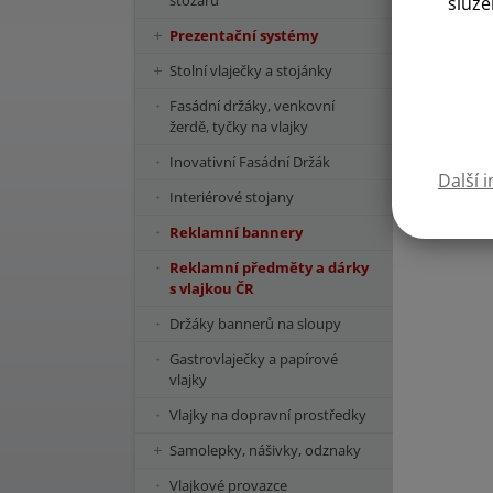
stožárů
služe
Prezentační systémy
Stolní vlaječky a stojánky
Fasádní držáky, venkovní
žerdě, tyčky na vlajky
Inovativní Fasádní Držák
Další 
Interiérové stojany
Reklamní bannery
Reklamní předměty a dárky
s vlajkou ČR
Držáky bannerů na sloupy
Gastrovlaječky a papírové
vlajky
Vlajky na dopravní prostředky
Samolepky, nášivky, odznaky
Vlajkové provazce