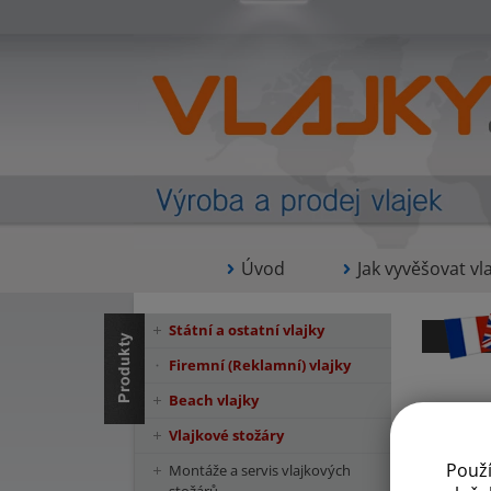
Úvod
Jak vyvěšovat vla
Státní a ostatní vlajky
Firemní (Reklamní) vlajky
Beach vlajky
Vlajkové stožáry
Použ
Montáže a servis vlajkových