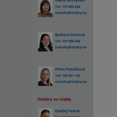
Olena Iurchenko
Tel: 731 822 844
zakazky@vlajky.eu
Barbora Smutná
Tel: 731 966 444
zakazky@vlajky.eu
Petra Patočková
Tel: 720 551 155
zakazky@vlajky.eu
Stožáry na vlajky
Ondřej Feduň