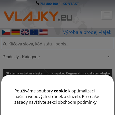
731 800 100
|
KONTAKT
Produkty - Kategorie
Státní a ostatní vlajky
Krajské, Regionální a ostatní vlajky
Krajské vlajky
Používáme soubory
cookie
k optimalizaci
Vlajka Vysočiny
našich webových stránek a služeb. Pro naše
zásady navštivte sekci
obchodní podmínky
.