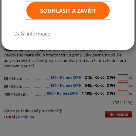
SOUHLASIT A ZAVŘÍT
Další informace
Kategorie:
Krajské vlajky
Vlajka kraje Vysočina je zhotovena z materiálu Easyflag, lesklého
vlajkového materiálu o hmotnosti 120g/m2. Díky pevné struktuře
polyesterových vláken je vysoce odolná proti natržení a vhodná pro
venkovní použití.
180,- Kč bez DPH
218,- Kč vč. DPH
ks
30
×
45 cm
450,- Kč bez DPH
545,- Kč vč. DPH
ks
60
×
90 cm
990,- Kč bez DPH
1 198,- Kč vč. DPH
ks
100
×
150 cm
(DPH 21%)
Zvolte požadované provedení:
do košíku
Tunel
Karabina