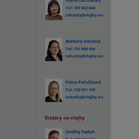
Olena Iurchenko
Tel: 731 822 844
zakazky@vlajky.eu
Barbora Smutná
Tel: 731 966 444
zakazky@vlajky.eu
Petra Patočková
Tel: 720 551 155
zakazky@vlajky.eu
Stožáry na vlajky
Ondřej Feduň