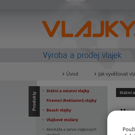
Úvod
Jak vyvěšovat vla
Státní a ostatní vlajky
Státní a
Firemní (Reklamní) vlajky
Van
Beach vlajky
Vlajkové stožáry
Použ
Montáže a servis vlajkových