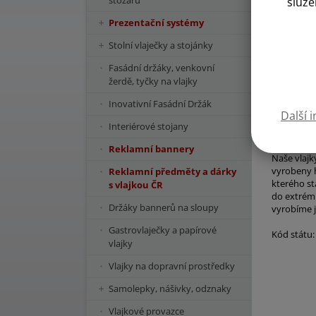
stožárů
služe
Prezentační systémy
Stolní vlaječky a stojánky
Fasádní držáky, venkovní
žerdě, tyčky na vlajky
Inovativní Fasádní Držák
Další 
Interiérové stojany
Reklamní bannery
Naše vlajk
vyrobeny h
Reklamní předměty a dárky
kterého st
s vlajkou ČR
do extrémn
Držáky bannerů na sloupy
vyrobíme j
Gastrovlaječky a papírové
Kód státu:
vlajky
Vlajky na dopravní prostředky
Samolepky, nášivky, odznaky
Vlajkové provazce