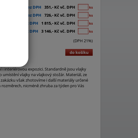
290,- Kč bez DPH
351,- Kč vč. DPH
ks
600,- Kč bez DPH
726,- Kč vč. DPH
ks
1 500,- Kč bez DPH
1 815,- Kč vč. DPH
ks
2 600,- Kč bez DPH
3 146,- Kč vč. DPH
ks
(DPH 21%)
do košíku
 i interiérovou expozici. Standardně jsou vlajky
umístění vlajky na vlajkový stožár. Materiál, ze
 zakázku však zhotovíme i další materiály určené
ch rozměrech, nicméně zhruba za týden pro Vás