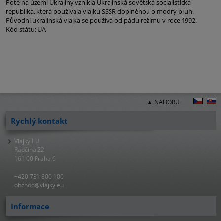
Poté na území Ukrajiny vznikla Ukrajinská sovětská socialistická
republika, která používala vlajku SSSR doplněnou o modrý pruh.
Původní ukrajinská vlajka se používá od pádu režimu v roce 1992.
Kód státu: UA
▲ NAHORU
Rychlý kontakt
Vlajky.EU
Radčina 22
161 00 Praha 6
+420 731 800 100
obchod@vlajky.eu
Informace