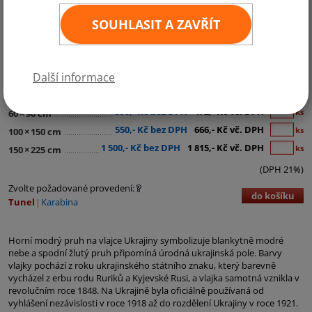
SOUHLASIT A ZAVŘÍT
Kategorie:
Evropa
Další informace
190,- Kč bez DPH
230,- Kč vč. DPH
ks
30
×
45 cm
390,- Kč bez DPH
472,- Kč vč. DPH
ks
60
×
90 cm
550,- Kč bez DPH
666,- Kč vč. DPH
ks
100
×
150 cm
1 500,- Kč bez DPH
1 815,- Kč vč. DPH
ks
150
×
225 cm
(DPH 21%)
Zvolte požadované provedení:
do košíku
Tunel
Karabina
Horní modrý pruh na vlajce Ukrajiny symbolizuje blankytně modré
nebe a spodní žlutý pruh připomíná úrodná ukrajinská pole. Barvy
vlajky pochází z roku ukrajinského státního znaku, který barevně
vycházel z erbu rodu Ruriků a Kyjevské Rusi, a vlajka samotná vznikla v
revolučním roce 1848. Na Ukrajině byla oficiálně používaná od
vyhlášení nezávislosti v roce 1918 až do rozdělení Ukrajiny v roce 1921.