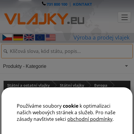
731 800 100
|
KONTAKT
Produkty - Kategorie
Státní a ostatní vlajky
Státní vlajky
Evropa
Vlajka Ukrajiny
Používáme soubory
cookie
k optimalizaci
našich webových stránek a služeb. Pro naše
zásady navštivte sekci
obchodní podmínky
.