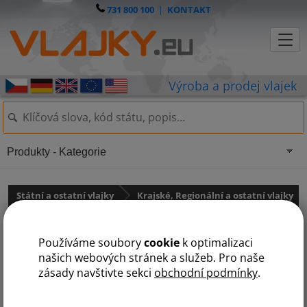
731 800 100
|
KONTAKT
Produkty - Kategorie
Státní a ostatní vlajky
Krajské, Regionální a ostatní vlajky
Krajské vlajky
Používáme soubory
cookie
k optimalizaci
Vlajka Středočeského kraje
našich webových stránek a služeb. Pro naše
zásady navštivte sekci
obchodní podmínky
.