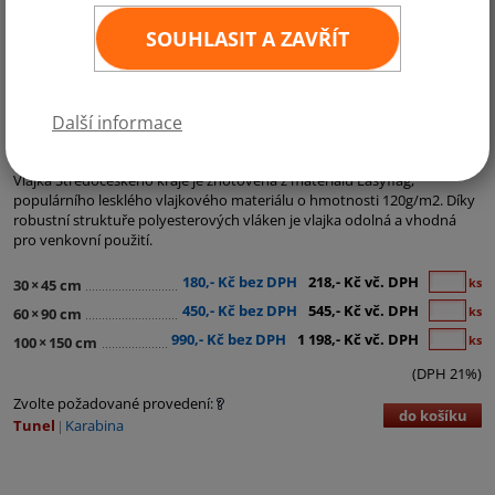
SOUHLASIT A ZAVŘÍT
Další informace
Kategorie:
Krajské vlajky
Vlajka Středočeského kraje je zhotovena z materiálu Easyflag,
populárního lesklého vlajkového materiálu o hmotnosti 120g/m2. Díky
robustní struktuře polyesterových vláken je vlajka odolná a vhodná
pro venkovní použití.
180,- Kč bez DPH
218,- Kč vč. DPH
ks
30
×
45 cm
450,- Kč bez DPH
545,- Kč vč. DPH
ks
60
×
90 cm
990,- Kč bez DPH
1 198,- Kč vč. DPH
ks
100
×
150 cm
(DPH 21%)
Zvolte požadované provedení:
do košíku
Tunel
Karabina