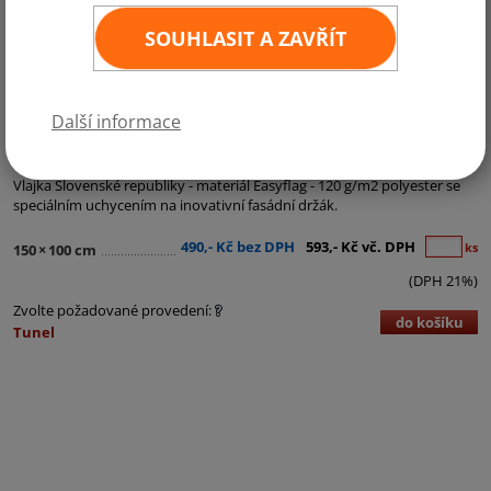
SOUHLASIT A ZAVŘÍT
Další informace
Kategorie:
Inovativní Fasádní Držák
Vlajka Slovenské republiky - materiál Easyflag - 120 g/m2 polyester se
speciálním uchycením na inovativní fasádní držák.
490,- Kč bez DPH
593,- Kč vč. DPH
ks
150
×
100 cm
(DPH 21%)
Zvolte požadované provedení:
do košíku
Tunel