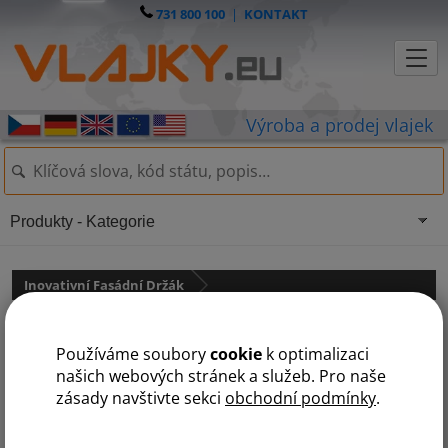
731 800 100
|
KONTAKT
Produkty - Kategorie
Inovativní Fasádní Držák
Vlajka Slovenska na inovativní
Používáme soubory
cookie
k optimalizaci
fas.držák
našich webových stránek a služeb. Pro naše
zásady navštivte sekci
obchodní podmínky
.