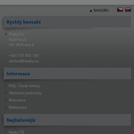
▲ NAHORU
Rychlý kontakt
Vlajky.EU
Radčina 22
161 00 Praha 6
+420 731 800 100
obchod@vlajky.eu
Informace
FAQ - Časté dotazy
Obchodní podmínky
Reference
Reklamace
Nejžádanější
Vlajka ČR