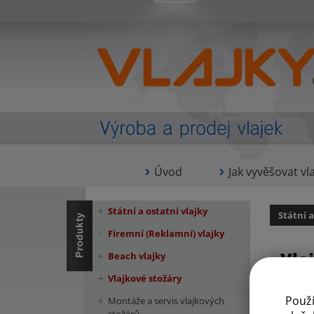
Úvod
Jak vyvěšovat vla
Státní a ostatní vlajky
Státní a
Firemní (Reklamní) vlajky
Vla
Beach vlajky
Vlajkové stožáry
Použ
Montáže a servis vlajkových