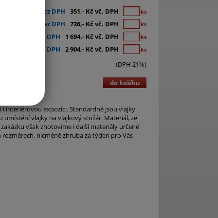
290,- Kč bez DPH
351,- Kč vč. DPH
ks
600,- Kč bez DPH
726,- Kč vč. DPH
ks
1 400,- Kč bez DPH
1 694,- Kč vč. DPH
ks
2 400,- Kč bez DPH
2 904,- Kč vč. DPH
ks
(DPH 21%)
do košíku
i interiérovou expozici. Standardně jsou vlajky
umístění vlajky na vlajkový stožár. Materiál, ze
 zakázku však zhotovíme i další materiály určené
ch rozměrech, nicméně zhruba za týden pro Vás