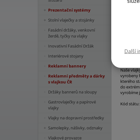
stožárů
služe
Prezentační systémy
Stolní vlaječky a stojánky
Fasádní držáky, venkovní
žerdě, tyčky na vlajky
Inovativní Fasádní Držák
Další 
Interiérové stojany
Reklamní bannery
Naše vlajk
vyrobeny h
Reklamní předměty a dárky
kterého st
s vlajkou ČR
do extrémn
Držáky bannerů na sloupy
vyrobíme j
Gastrovlaječky a papírové
Kód státu:
vlajky
Vlajky na dopravní prostředky
Samolepky, nášivky, odznaky
Vlajkové provazce