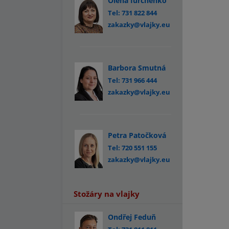
Olena Iurchenko
Tel: 731 822 844
zakazky@vlajky.eu
Barbora Smutná
Tel: 731 966 444
zakazky@vlajky.eu
Petra Patočková
Tel: 720 551 155
zakazky@vlajky.eu
Stožáry na vlajky
Ondřej Feduň