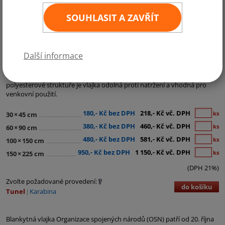
SOUHLASIT A ZAVŘÍT
Kategorie:
Státní vlajky
,
Vlajky mezinárodních organizací
Další informace
Vlajka OSN je vyrobena z materiálu Easyflag, nejpoužívanějšího
lesklého vlajkového materiálu o hmotnosti 120g/m2. Díky pevné
polyesterové struktuře je vlajka odolná proti natržení a vhodná pro
venkovní použití.
180,- Kč bez DPH
218,- Kč vč. DPH
ks
30
×
45 cm
380,- Kč bez DPH
460,- Kč vč. DPH
ks
60
×
90 cm
480,- Kč bez DPH
581,- Kč vč. DPH
ks
100
×
150 cm
950,- Kč bez DPH
1 150,- Kč vč. DPH
ks
150
×
225 cm
(DPH 21%)
Zvolte požadované provedení:
do košíku
Tunel
Karabina
Blankytná vlajka Organizace spojených národů (OSN) patří od 20. října