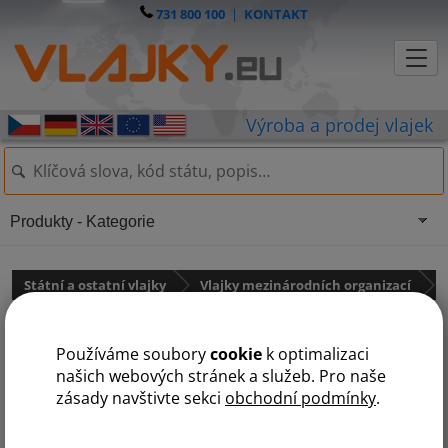
731 800 100
|
KONTAKT
Produkty - Kategorie
Státní a ostatní vlajky
Vlajky mezinárodních organizací
Vlajka OSN
Používáme soubory
cookie
k optimalizaci
našich webových stránek a služeb. Pro naše
zásady navštivte sekci
obchodní podmínky
.