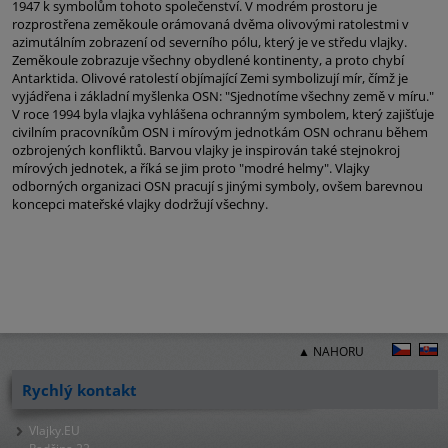
1947 k symbolům tohoto společenství. V modrém prostoru je
rozprostřena zeměkoule orámovaná dvěma olivovými ratolestmi v
azimutálním zobrazení od severního pólu, který je ve středu vlajky.
Zeměkoule zobrazuje všechny obydlené kontinenty, a proto chybí
Antarktida. Olivové ratolestí objímající Zemi symbolizují mír, čímž je
vyjádřena i základní myšlenka OSN: "Sjednotíme všechny země v míru."
V roce 1994 byla vlajka vyhlášena ochranným symbolem, který zajišťuje
civilním pracovníkům OSN i mírovým jednotkám OSN ochranu během
ozbrojených konfliktů. Barvou vlajky je inspirován také stejnokroj
mírových jednotek, a říká se jim proto "modré helmy". Vlajky
odborných organizaci OSN pracují s jinými symboly, ovšem barevnou
koncepci mateřské vlajky dodržují všechny.
▲ NAHORU
Rychlý kontakt
Vlajky.EU