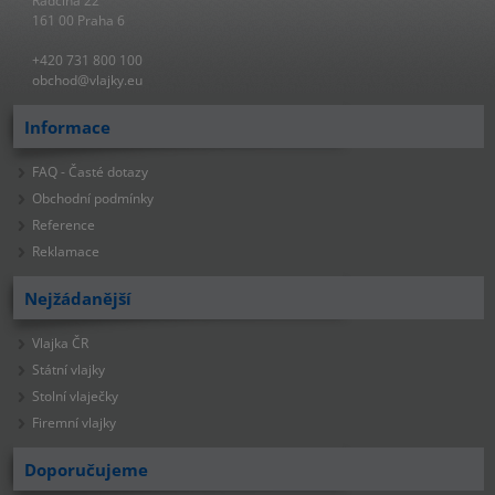
Radčina 22
161 00 Praha 6
+420 731 800 100
obchod@vlajky.eu
Informace
FAQ - Časté dotazy
Obchodní podmínky
Reference
Reklamace
Nejžádanější
Vlajka ČR
Státní vlajky
Stolní vlaječky
Firemní vlajky
Doporučujeme