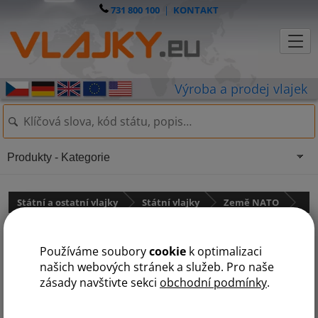
731 800 100
|
KONTAKT
Produkty - Kategorie
Státní a ostatní vlajky
Státní vlajky
Země NATO
Německá vlajka
Používáme soubory
cookie
k optimalizaci
našich webových stránek a služeb. Pro naše
zásady navštivte sekci
obchodní podmínky
.