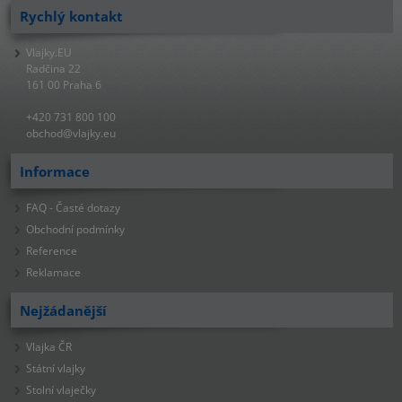
Rychlý kontakt
Vlajky.EU
Radčina 22
161 00 Praha 6
+420 731 800 100
obchod@vlajky.eu
Informace
FAQ - Časté dotazy
Obchodní podmínky
Reference
Reklamace
Nejžádanější
Vlajka ČR
Státní vlajky
Stolní vlaječky