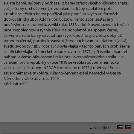
a zlaté barvě. Její barvy pocházejí z barev středověkého říšského znaku,
což je černý orel s červeným zobákem a drápy na zlatém poli.
Kombinaci těchto barev používal jako první na svých uniformách
dobrovolnický sbor Adolfa von Lützow. Tento sbor, sestavený
povětšinou ze studentů, vznikl roku 1813 v době osvobozovacích válek
proti Napoleonovi a rychle získal na popularitě. Ke spojení černé,
červené a zlaté barvy se vztahuje i výrok pocházející z této doby: „Z
temnoty (černá) poroby krvavými (červená) bitvami ke zlatému (zlatá)
světlu svobody.“ Již v roce 1848 byla vlajka v těchto barvách prohlášena
za oficiální vlajku Německého spolku, v roce 1871 ji při vzniku císařství
nahradila černo-bílo-červená trikolóra Severoněmeckého spolku. Se
vznikem první republiky v roce 1919 se vrátila i původní německá
vlajka, ale s nástupem NSDAP k moci v roce 1933 ji opět vystřídala
severoněmecká trikolóra. K černo-červeno-zlaté německé vlajce se
Německo vrátilo až v roce 1949.
Kód státu: DE
▲ NAHORU