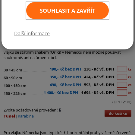
SOUHLASIT A ZAVŘÍT
Kategorie:
Evropa
,
Země EU
,
Země NATO
Další informace
Vlajka Německa
obsahuje 3 vodorovné pruhy - černý, červený a zlatý. Zajímavostí je, že
vlajku se státním znakem (Orlicí) v Německu není možné používat
soukromě, ani na úrovni obcí.
190,- Kč bez DPH
230,- Kč vč. DPH
ks
30
×
45 cm
350,- Kč bez DPH
424,- Kč vč. DPH
ks
60
×
90 cm
490,- Kč bez DPH
593,- Kč vč. DPH
ks
100
×
150 cm
1 400,- Kč bez DPH
1 694,- Kč vč. DPH
ks
150
×
225 cm
(DPH 21%)
Zvolte požadované provedení:
do košíku
Tunel
Karabina
Pro vlajku Německa jsou typické tři horizontální pruhy v černé, červené