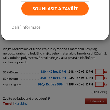
SOUHLASIT A ZAVŘÍT
Další informace
Kategorie:
Krajské vlajky
Vlajka Moravskoslezského kraje je vyrobena z materiálu Easyflag,
nejpoužívanějšího lesklého vlajkového materiálu o hmotnosti 120g/m2.
Díky odolné polyesterové struktuře je vlajka pevná a ideální pro
venkovní použití.
180,- Kč bez DPH
218,- Kč vč. DPH
ks
30
×
45 cm
450,- Kč bez DPH
545,- Kč vč. DPH
ks
60
×
90 cm
990,- Kč bez DPH
1 198,- Kč vč. DPH
ks
100
×
150 cm
(DPH 21%)
Zvolte požadované provedení:
do košíku
Tunel
Karabina