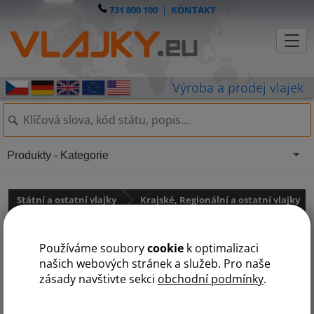
731 800 100
|
KONTAKT
Produkty - Kategorie
Státní a ostatní vlajky
Krajské, Regionální a ostatní vlajky
Krajské vlajky
Používáme soubory
cookie
k optimalizaci
Vlajka Moravskoslezského
našich webových stránek a služeb. Pro naše
zásady navštivte sekci
obchodní podmínky
.
kraje