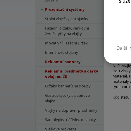
stožárů
služe
Prezentační systémy
Stolní vlaječky a stojánky
Fasádní držáky, venkovní
žerdě, tyčky na vlajky
Inovativní Fasádní Držák
Další 
Interiérové stojany
Reklamní bannery
Naše vlajk
jsou vlajk
Reklamní předměty a dárky
Materiál, 
s vlajkou ČR
materiály 
Držáky bannerů na sloupy
týden pro 
Gastrovlaječky a papírové
Kód státu
vlajky
Vlajky na dopravní prostředky
Samolepky, nášivky, odznaky
Vlajkové provazce