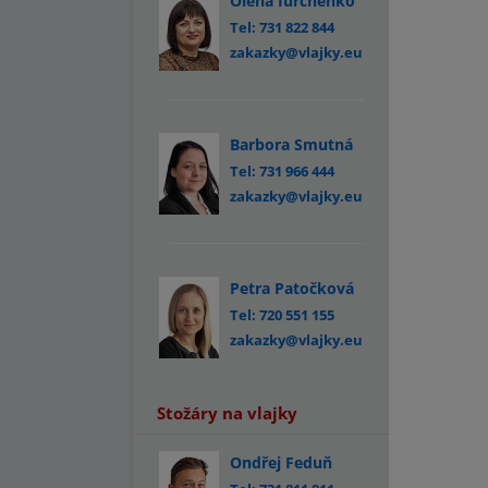
Olena Iurchenko
Tel: 731 822 844
zakazky@vlajky.eu
Barbora Smutná
Tel: 731 966 444
zakazky@vlajky.eu
Petra Patočková
Tel: 720 551 155
zakazky@vlajky.eu
Stožáry na vlajky
Ondřej Feduň