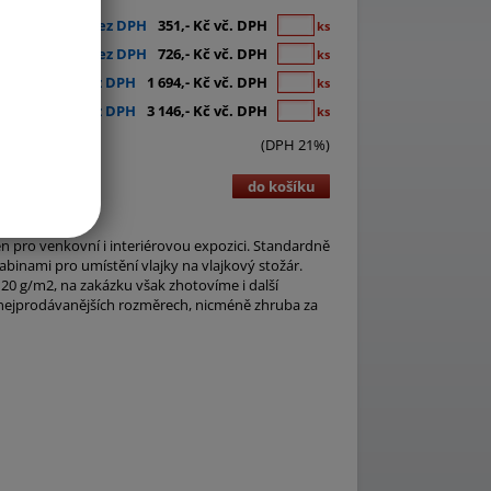
290,- Kč bez DPH
351,- Kč vč. DPH
ks
600,- Kč bez DPH
726,- Kč vč. DPH
ks
1 400,- Kč bez DPH
1 694,- Kč vč. DPH
ks
2 600,- Kč bez DPH
3 146,- Kč vč. DPH
ks
(DPH 21%)
do košíku
en pro venkovní i interiérovou expozici. Standardně
abinami pro umístění vlajky na vlajkový stožár.
120 g/m2, na zakázku však zhotovíme i další
a nejprodávanějších rozměrech, nicméně zhruba za