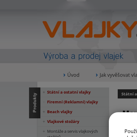
Úvod
Jak vyvěšovat vla
Státní a ostatní vlajky
Státní a
Firemní (Reklamní) vlajky
Mar
Beach vlajky
Vlajkové stožáry
Použ
Montáže a servis vlajkových