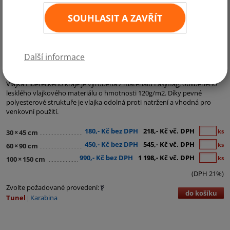
SOUHLASIT A ZAVŘÍT
Další informace
Kategorie:
Krajské vlajky
Vlajka Libereckého kraje je vyrobena z materiálu Easyflag, oblíbeného
lesklého vlajkového materiálu o hmotnosti 120g/m2. Díky pevné
polyesterové struktuře je vlajka odolná proti natržení a vhodná pro
venkovní použití.
180,- Kč bez DPH
218,- Kč vč. DPH
ks
30
×
45 cm
450,- Kč bez DPH
545,- Kč vč. DPH
ks
60
×
90 cm
990,- Kč bez DPH
1 198,- Kč vč. DPH
ks
100
×
150 cm
(DPH 21%)
Zvolte požadované provedení:
do košíku
Tunel
Karabina