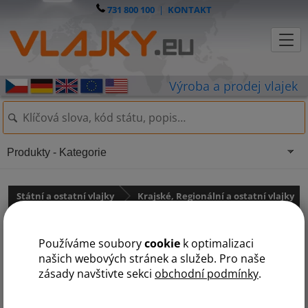
731 800 100
|
KONTAKT
Produkty - Kategorie
Státní a ostatní vlajky
Krajské, Regionální a ostatní vlajky
Krajské vlajky
Používáme soubory
cookie
k optimalizaci
Vlajka Libereckého kraje
našich webových stránek a služeb. Pro naše
zásady navštivte sekci
obchodní podmínky
.