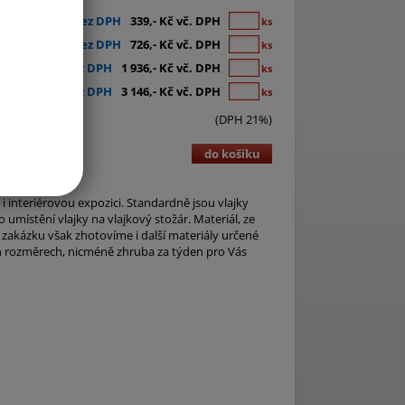
280,- Kč bez DPH
339,- Kč vč. DPH
ks
600,- Kč bez DPH
726,- Kč vč. DPH
ks
1 600,- Kč bez DPH
1 936,- Kč vč. DPH
ks
2 600,- Kč bez DPH
3 146,- Kč vč. DPH
ks
(DPH 21%)
do košíku
i interiérovou expozici. Standardně jsou vlajky
umístění vlajky na vlajkový stožár. Materiál, ze
 zakázku však zhotovíme i další materiály určené
ch rozměrech, nicméně zhruba za týden pro Vás