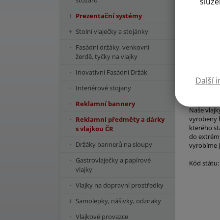
stožárů
služe
Prezentační systémy
Stolní vlaječky a stojánky
Fasádní držáky, venkovní
žerdě, tyčky na vlajky
Inovativní Fasádní Držák
Další 
Interiérové stojany
Reklamní bannery
Naše vlajk
vyrobeny h
Reklamní předměty a dárky
kterého st
s vlajkou ČR
do extrémn
Držáky bannerů na sloupy
vyrobíme j
Gastrovlaječky a papírové
Kód státu:
vlajky
Vlajky na dopravní prostředky
Samolepky, nášivky, odznaky
Vlajkové provazce