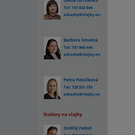
Olena Iurchenko
Tel: 731 822 844
zakazky@vlajky.eu
Barbora Smutná
Tel: 731 966 444
zakazky@vlajky.eu
Petra Patočková
Tel: 720 551 155
zakazky@vlajky.eu
Stožáry na vlajky
Ondřej Feduň