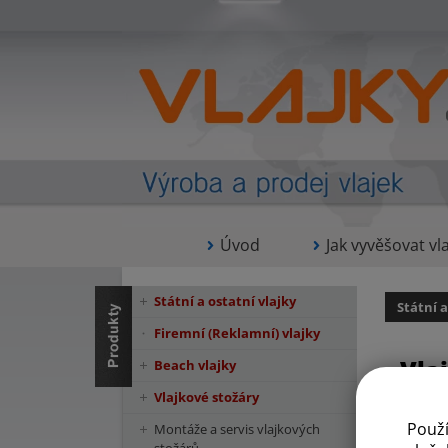
Úvod
Jak vyvěšovat vla
Státní a ostatní vlajky
Státní a
Firemní (Reklamní) vlajky
Vla
Beach vlajky
Vlajkové stožáry
Použ
Montáže a servis vlajkových