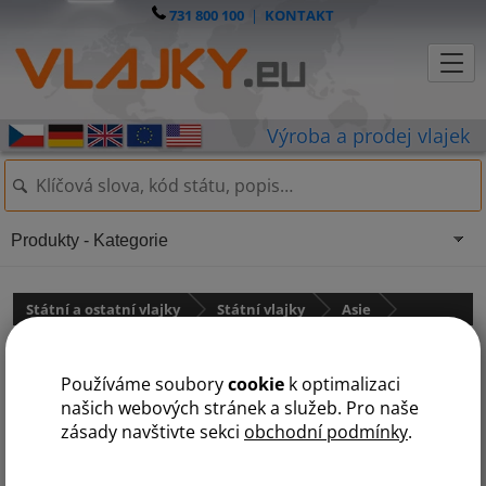
731 800 100
|
KONTAKT
Produkty - Kategorie
Státní a ostatní vlajky
Státní vlajky
Asie
Irák
Používáme soubory
cookie
k optimalizaci
našich webových stránek a služeb. Pro naše
zásady navštivte sekci
obchodní podmínky
.