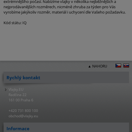
extrémnějšího počasí. Nabízíme vlajky v několika nejběžnějších a
nejprodávanějších rozměrech, nicméně zhruba za týden pro Vás
vyrobíme jakýkoliv rozměr, materiál i uchycení dle Vašeho požadavku.
Kód státu: IQ
▲ NAHORU
Rychlý kontakt
Vlajky.EU
Radčina 22
161 00 Praha 6
+420 731 800 100
obchod@vlajky.eu
Informace