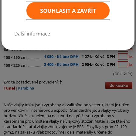
SOUHLASIT A ZAVŘÍT
Kategorie:
Asie
Další informace
290,- Kč bez DPH
351,- Kč vč. DPH
ks
30
×
45 cm
600,- Kč bez DPH
726,- Kč vč. DPH
ks
60
×
90 cm
1 050,- Kč bez DPH
1 271,- Kč vč. DPH
ks
100
×
150 cm
2 400,- Kč bez DPH
2 904,- Kč vč. DPH
ks
150
×
225 cm
(DPH 21%)
Zvolte požadované provedení:
do košíku
Tunel
Karabina
Naše vlajky Iráku jsou vyrobeny z kvalitního polyesteru, který je určen
pro venkovní i interiérovou expozici. Standardně jsou vlajky vyrobeny
horizontálně s tunelem na nasunutí na tyč, či jsou vyrobeny s
karabinami pro umístění vlajky na vlajkový stožár. Materiál, ze kterého
standardně státní vlajky zhotovujeme je PES - Easyflag s gramáží 120
g/m2, na zakázku však zhotovíme i další materiály určené do