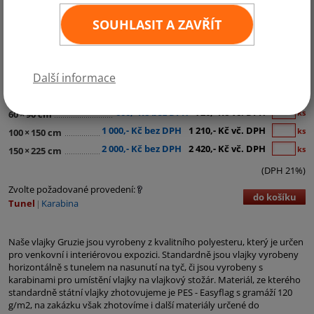
SOUHLASIT A ZAVŘÍT
Kategorie:
Asie
Další informace
290,- Kč bez DPH
351,- Kč vč. DPH
ks
30
×
45 cm
600,- Kč bez DPH
726,- Kč vč. DPH
ks
60
×
90 cm
1 000,- Kč bez DPH
1 210,- Kč vč. DPH
ks
100
×
150 cm
2 000,- Kč bez DPH
2 420,- Kč vč. DPH
ks
150
×
225 cm
(DPH 21%)
Zvolte požadované provedení:
do košíku
Tunel
Karabina
Naše vlajky Gruzie jsou vyrobeny z kvalitního polyesteru, který je určen
pro venkovní i interiérovou expozici. Standardně jsou vlajky vyrobeny
horizontálně s tunelem na nasunutí na tyč, či jsou vyrobeny s
karabinami pro umístění vlajky na vlajkový stožár. Materiál, ze kterého
standardně státní vlajky zhotovujeme je PES - Easyflag s gramáží 120
g/m2, na zakázku však zhotovíme i další materiály určené do