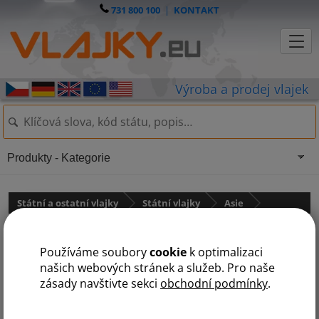
731 800 100
|
KONTAKT
Produkty - Kategorie
Státní a ostatní vlajky
Státní vlajky
Asie
Gruzie
Používáme soubory
cookie
k optimalizaci
našich webových stránek a služeb. Pro naše
zásady navštivte sekci
obchodní podmínky
.