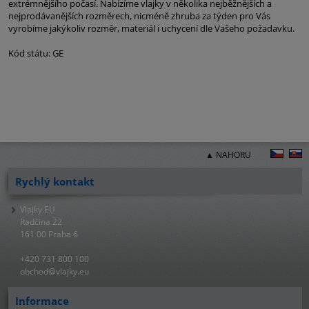
extrémnějšího počasí. Nabízíme vlajky v několika nejběžnějších a
nejprodávanějších rozměrech, nicméně zhruba za týden pro Vás
vyrobíme jakýkoliv rozměr, materiál i uchycení dle Vašeho požadavku.
Kód státu: GE
▲ NAHORU
Rychlý kontakt
Vlajky.EU
Radčina 22
161 00 Praha 6
+420 731 800 100
obchod@vlajky.eu
Informace