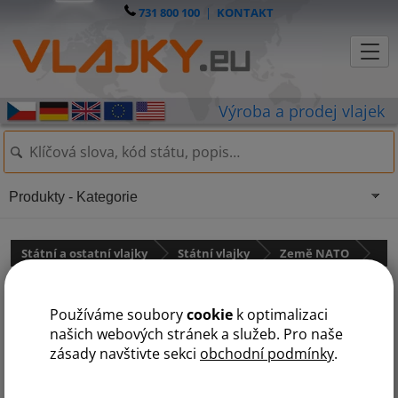
731 800 100
|
KONTAKT
Produkty - Kategorie
Státní a ostatní vlajky
Státní vlajky
Země NATO
Vlajka Finska
Používáme soubory
cookie
k optimalizaci
našich webových stránek a služeb. Pro naše
zásady navštivte sekci
obchodní podmínky
.