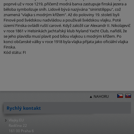
poprvé už v roce 1219, přičemž modrá barva zastupuje finská jezera a
běloba symbolizuje sníh. Lidově bývá nazývána "siniristilippu", což
znamená "vlajka s modrým křížem". Až do poloviny 19. století byli
Finové pod švédskou nadvládou a používali švédskou vlajku. Poté
území Finska ovládli ruští carové. Když založil car Alexandr II. Nikolajevič
v roce 1861 v Helsinkách jachtařský klub Nyland Yacht Club, nařídil, že
se jeho plavidla musí plavit pod bílou vlajkou s modrým křížem. Po
konci občanské války v roce 1918 byla vlajka přijata jako oficiální vlajka
Finska.
Kód státu: FI
▲ NAHORU
Rychlý kontakt
Vlajky.EU
Radčina 22
161 00 Praha 6