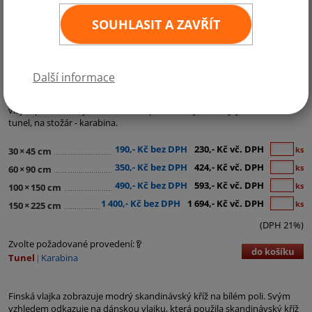
SOUHLASIT A ZAVŘÍT
Kategorie:
Evropa
,
Země EU
,
Země NATO
Další informace
Vyberte si státní vlajku Finska v rozměrech, které se vám hodí. Pevný
materiál zahraniční provenience o hmotnosti 120 g/m2 chrání finskou
vlajku před snadným natržením. Způsob uchycení vlajky: na žerď -
tunel, na stožár - karabina.
190,- Kč bez DPH
230,- Kč vč. DPH
ks
30
×
45 cm
350,- Kč bez DPH
424,- Kč vč. DPH
ks
60
×
90 cm
490,- Kč bez DPH
593,- Kč vč. DPH
ks
100
×
150 cm
1 400,- Kč bez DPH
1 694,- Kč vč. DPH
ks
150
×
225 cm
(DPH 21%)
Zvolte požadované provedení:
do košíku
Tunel
Karabina
Finská vlajka zobrazuje modrý skandinávský kříž na bílém poli. Svým
vzhledem odkazuje na dánskou vlajku, která použila skandinávský kříž