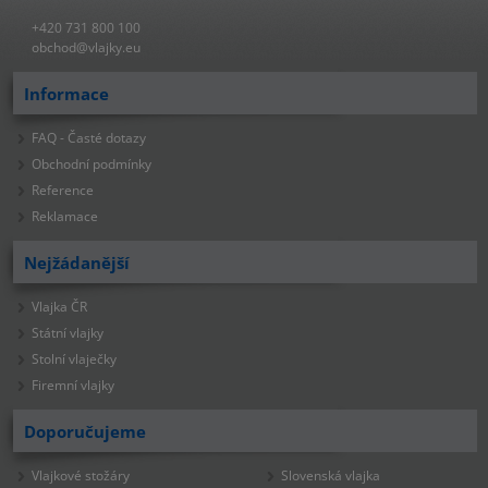
+420 731 800 100
obchod@vlajky.eu
Informace
FAQ - Časté dotazy
Obchodní podmínky
Reference
Reklamace
Nejžádanější
Vlajka ČR
Státní vlajky
Stolní vlaječky
Firemní vlajky
Doporučujeme
Vlajkové stožáry
Slovenská vlajka