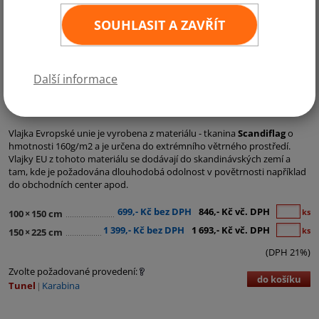
SOUHLASIT A ZAVŘÍT
Další informace
Kategorie:
Státní vlajky
,
Země EU
,
Státní a ostatní vlajky
,
Vlajky Evropské unie
Vlajka Evropské unie je vyrobena z materiálu - tkanina
Scandiflag
o
hmotnosti 160g/m2 a je určena do extrémního větrného prostředí.
Vlajky EU z tohoto materiálu se dodávají do skandinávských zemí a
tam, kde je požadována dlouhodobá odolnost v povětrnosti například
do obchodních center apod.
699,- Kč bez DPH
846,- Kč vč. DPH
ks
100
×
150 cm
1 399,- Kč bez DPH
1 693,- Kč vč. DPH
ks
150
×
225 cm
(DPH 21%)
Zvolte požadované provedení:
do košíku
Tunel
Karabina