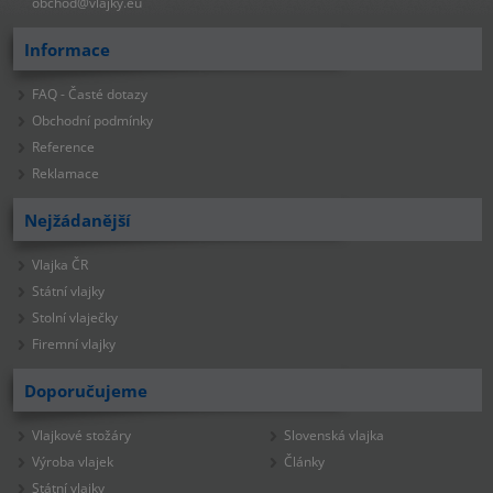
obchod@vlajky.eu
Informace
FAQ - Časté dotazy
Obchodní podmínky
Reference
Reklamace
Nejžádanější
Vlajka ČR
Státní vlajky
Stolní vlaječky
Firemní vlajky
Doporučujeme
Vlajkové stožáry
Slovenská vlajka
Výroba vlajek
Články
Státní vlajky