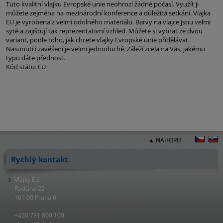
Tuto kvalitní vlajku Evropské unie neohrozí žádné počasí. Využít ji
můžete zejména na mezinárodní konference a důležitá setkání. Vlajka
EU je vyrobena z velmi odolného materiálu. Barvy na vlajce jsou velmi
syté a zajišťují tak reprezentativní vzhled. Můžete si vybrat ze dvou
variant, podle toho, jak chcete vlajky Evropské unie přidělávat.
Nasunutí i zavěšení je velmi jednoduché. Záleží zcela na Vás, jakému
typu dáte přednost.
Kód státu: EU
▲ NAHORU
Rychlý kontakt
Vlajky.EU
Radčina 22
161 00 Praha 6
+420 731 800 100