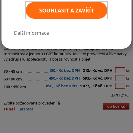
SOUHLASIT A ZAVŘÍT
Další informace
Kategorie:
Krajské, Regionální a ostatní vlajky
,
LGBT vlajky
Ukažte svoji hrdost s duhovou vlajkou - symbolizuje barevnou
rozmanitost a jednotu LGBT komunity. Kvalitní provedení a živé barvy
vyjadřují sílu společenství a boj za rovnost a přijetí.
180,- Kč bez DPH
218,- Kč vč. DPH
ks
30
×
45 cm
490,- Kč bez DPH
593,- Kč vč. DPH
ks
60
×
90 cm
890,- Kč bez DPH
1 077,- Kč vč. DPH
ks
100
×
150 cm
(DPH 21%)
Zvolte požadované provedení:
do košíku
Tunel
Karabina