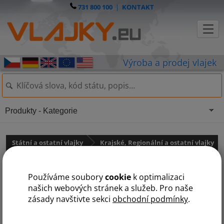
731 800 100
|
KONTAKT
Produkty - Kategorie
Státní a ostatní vlajky
Krajské, Regionální a ostatní vlajky
LGBT vlajky
Používáme soubory
cookie
k optimalizaci
Duhová vlajka
našich webových stránek a služeb. Pro naše
zásady navštivte sekci
obchodní podmínky
.