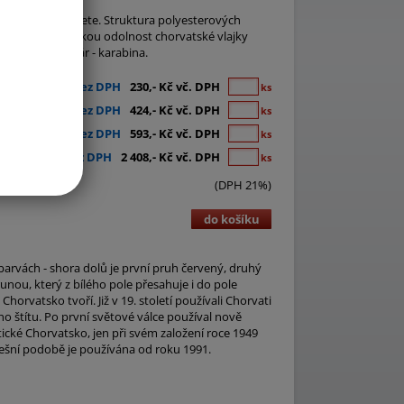
, které potřebujete. Struktura polyesterových
2 zaručuje vysokou odolnost chorvatské vlajky
 tunel, na stožár - karabina.
190,- Kč bez DPH
230,- Kč vč. DPH
ks
350,- Kč bez DPH
424,- Kč vč. DPH
ks
490,- Kč bez DPH
593,- Kč vč. DPH
ks
1 990,- Kč bez DPH
2 408,- Kč vč. DPH
ks
(DPH 21%)
do košíku
arvách - shora dolů je první pruh červený, druhý
unou, který z bílého pole přesahuje i do pole
rvatsko tvoří. Již v 19. století používali Chorvati
o štítu. Po první světové válce používal nově
tické Chorvatsko, jen při svém založení roce 1949
nešní podobě je používána od roku 1991.