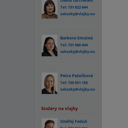
Olena Iurchenko
Tel: 731 822 844
zakazky@vlajky.eu
Barbora Smutná
Tel: 731 966 444
zakazky@vlajky.eu
Petra Patočková
Tel: 720 551 155
zakazky@vlajky.eu
Stožáry na vlajky
Ondřej Feduň