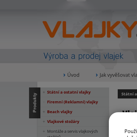
Úvod
Jak vyvěšovat vla
Státní a ostatní vlajky
Státní a
Firemní (Reklamní) vlajky
Vla
Beach vlajky
Vlajkové stožáry
Použ
Montáže a servis vlajkových