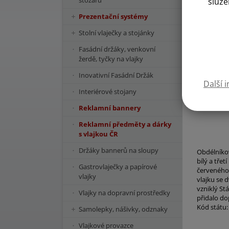
stožárů
služe
Prezentační systémy
Stolní vlaječky a stojánky
Fasádní držáky, venkovní
žerdě, tyčky na vlajky
Inovativní Fasádní Držák
Další 
Interiérové stojany
Reklamní bannery
Reklamní předměty a dárky
s vlajkou ČR
Držáky bannerů na sloupy
Obdélníkov
bílý a tře
Gastrovlaječky a papírové
červeného 
vlajky
vlajku se 
vzniklý St
Vlajky na dopravní prostředky
přidalo do
Kód státu
Samolepky, nášivky, odznaky
Vlajkové provazce