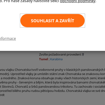
b. Pro naše zásady navštivte sekci
obchodní podmínky
.
Pořiďte si státní vlajku Chorvatska v rozměrech
vláken materiálu Easyflag o hmotnosti 120 g/m
vůči natrhnutí. Způsob uchycení vlajky: na žerď -
SOUHLASIT A ZAVŘÍT
30
×
45 cm
60
×
90 cm
100
×
150 cm
informace
150
×
225 cm
Zvolte požadované provedení:
Tunel
Karabina
ou vlajku Chorvatska tvoří vodorovné pruhy v klasických panslovanských b
tí modrý. Uprostřed vlajky je umístěn státní znak Chorvatska se znakovou kor
a modrého. Znaková koruna obsahuje znaky všech historických zemí, které Cho
dvěma pruhy - červeným a bílým, která byla inspirována barvami chorvatskéh
át Slovinců, Chorvatů a Srbů panslovanskou trikoloru. Tu zachovalo i socialis
prostřed bílého pruhu rudou pěticípou hvězdu. Chorvatská vlajka ve své d
: HR