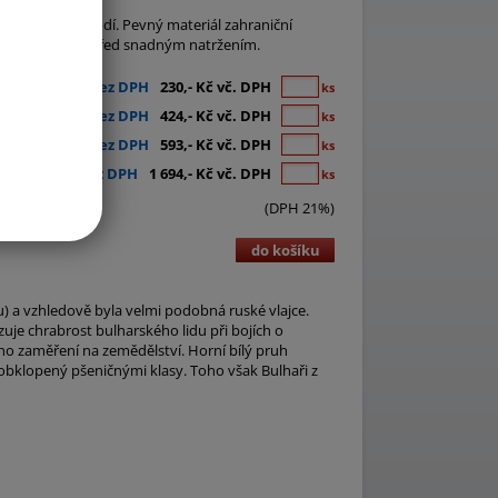
 které se vám hodí. Pevný materiál zahraniční
arskou vlajku před snadným natržením.
190,- Kč bez DPH
230,- Kč vč. DPH
ks
350,- Kč bez DPH
424,- Kč vč. DPH
ks
490,- Kč bez DPH
593,- Kč vč. DPH
ks
1 400,- Kč bez DPH
1 694,- Kč vč. DPH
ks
(DPH 21%)
do košíku
) a vzhledově byla velmi podobná ruské vlajce.
je chrabrost bulharského lidu při bojích o
ho zaměření na zemědělství. Horní bílý pruh
obklopený pšeničnými klasy. Toho však Bulhaři z