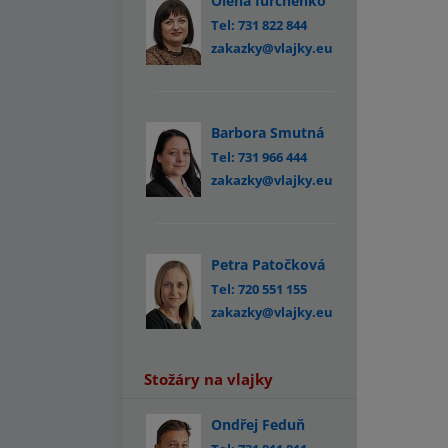
Olena Iurchenko
Tel: 731 822 844
zakazky@vlajky.eu
Barbora Smutná
Tel: 731 966 444
zakazky@vlajky.eu
Petra Patočková
Tel: 720 551 155
zakazky@vlajky.eu
Stožáry na vlajky
Ondřej Feduň