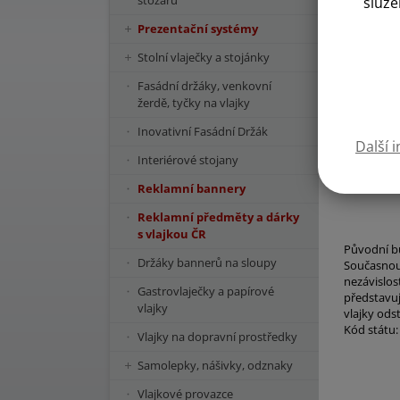
stožárů
služe
Prezentační systémy
Stolní vlaječky a stojánky
Fasádní držáky, venkovní
žerdě, tyčky na vlajky
Inovativní Fasádní Držák
Další 
Interiérové stojany
Reklamní bannery
Reklamní předměty a dárky
s vlajkou ČR
Původní bu
Držáky bannerů na sloupy
Současnou 
nezávislos
Gastrovlaječky a papírové
představuj
vlajky
vlajky ods
Kód státu:
Vlajky na dopravní prostředky
Samolepky, nášivky, odznaky
Vlajkové provazce