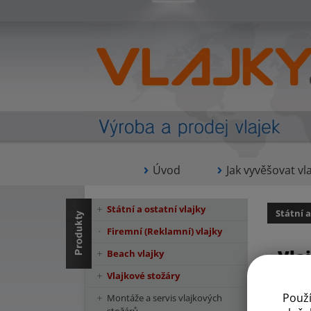
Úvod
Jak vyvěšovat vla
Státní a ostatní vlajky
Státní a
Firemní (Reklamní) vlajky
Vla
Beach vlajky
Vlajkové stožáry
Použ
Montáže a servis vlajkových