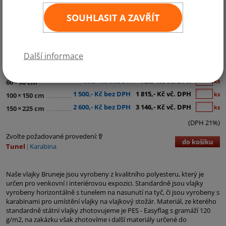
SOUHLASIT A ZAVŘÍT
Kategorie:
Asie
Další informace
290,- Kč bez DPH
351,- Kč vč. DPH
ks
30
×
45 cm
600,- Kč bez DPH
726,- Kč vč. DPH
ks
60
×
90 cm
1 500,- Kč bez DPH
1 815,- Kč vč. DPH
ks
100
×
150 cm
2 600,- Kč bez DPH
3 146,- Kč vč. DPH
ks
150
×
225 cm
(DPH 21%)
Zvolte požadované provedení:
do košíku
Tunel
Karabina
Naše vlajky Bruneje jsou vyrobeny z kvalitního polyesteru, který je
určen pro venkovní i interiérovou expozici. Standardně jsou vlajky
vyrobeny horizontálně s tunelem na nasunutí na tyč, či jsou vyrobeny s
karabinami pro umístění vlajky na vlajkový stožár. Materiál, ze kterého
standardně státní vlajky zhotovujeme je PES - Easyflag s gramáží 120
g/m2, na zakázku však zhotovíme i další materiály určené do