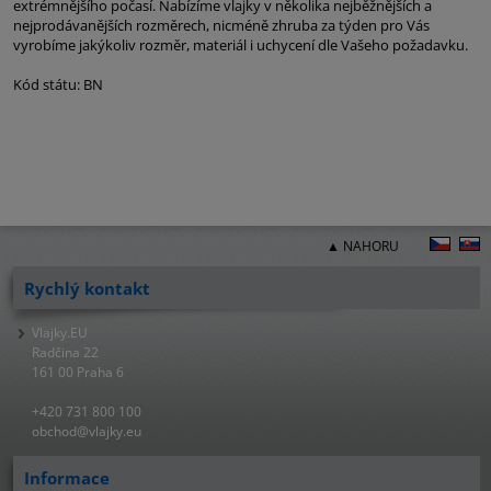
extrémnějšího počasí. Nabízíme vlajky v několika nejběžnějších a
nejprodávanějších rozměrech, nicméně zhruba za týden pro Vás
vyrobíme jakýkoliv rozměr, materiál i uchycení dle Vašeho požadavku.
Kód státu: BN
▲ NAHORU
Rychlý kontakt
Vlajky.EU
Radčina 22
161 00 Praha 6
+420 731 800 100
obchod@vlajky.eu
Informace