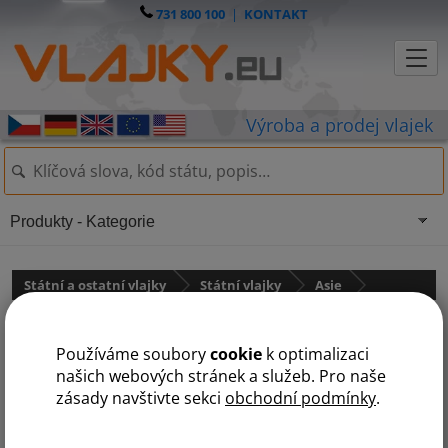
731 800 100
|
KONTAKT
Produkty - Kategorie
Státní a ostatní vlajky
Státní vlajky
Asie
Vlajka Brunej
Používáme soubory
cookie
k optimalizaci
našich webových stránek a služeb. Pro naše
zásady navštivte sekci
obchodní podmínky
.