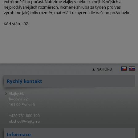
extrémnějšího počasí. Nabízíme vlajky v několika nejběžnějších a
nejprodávanějších rozměrech, nicméně zhruba za týden pro Vás
vyrobíme jakýkoliv rozměr, materiál i uchycení dle Vašeho požadavku.
Kód státu: BZ
▲ NAHORU
Rychlý kontakt
Vlajky.EU
Radčina 22
161 00 Praha 6
+420 731 800 100
obchod@vlajky.eu
Informace