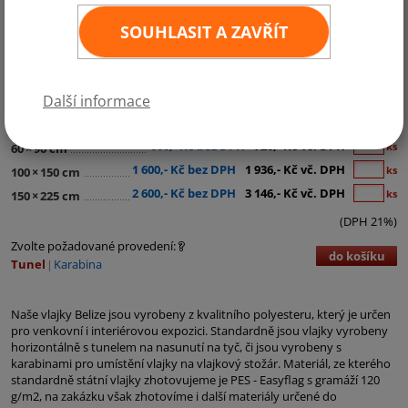
SOUHLASIT A ZAVŘÍT
Kategorie:
Střední Amerika
Další informace
280,- Kč bez DPH
339,- Kč vč. DPH
ks
30
×
45 cm
600,- Kč bez DPH
726,- Kč vč. DPH
ks
60
×
90 cm
1 600,- Kč bez DPH
1 936,- Kč vč. DPH
ks
100
×
150 cm
2 600,- Kč bez DPH
3 146,- Kč vč. DPH
ks
150
×
225 cm
(DPH 21%)
Zvolte požadované provedení:
do košíku
Tunel
Karabina
Naše vlajky Belize jsou vyrobeny z kvalitního polyesteru, který je určen
pro venkovní i interiérovou expozici. Standardně jsou vlajky vyrobeny
horizontálně s tunelem na nasunutí na tyč, či jsou vyrobeny s
karabinami pro umístění vlajky na vlajkový stožár. Materiál, ze kterého
standardně státní vlajky zhotovujeme je PES - Easyflag s gramáží 120
g/m2, na zakázku však zhotovíme i další materiály určené do