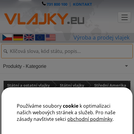
731 800 100
|
KONTAKT
Produkty - Kategorie
Státní a ostatní vlajky
Státní vlajky
Střední Amerika
Vlajka Belize
Používáme soubory
cookie
k optimalizaci
našich webových stránek a služeb. Pro naše
zásady navštivte sekci
obchodní podmínky
.