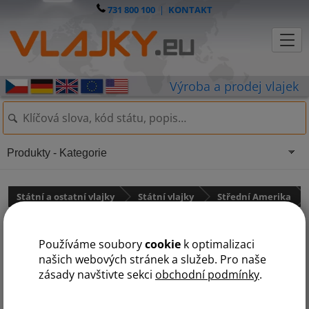
731 800 100
|
KONTAKT
Produkty - Kategorie
Státní a ostatní vlajky
Státní vlajky
Střední Amerika
Vlajka Barbadosu
Používáme soubory
cookie
k optimalizaci
našich webových stránek a služeb. Pro naše
zásady navštivte sekci
obchodní podmínky
.