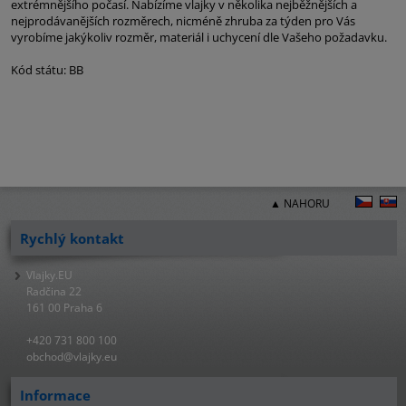
extrémnějšího počasí. Nabízíme vlajky v několika nejběžnějších a
nejprodávanějších rozměrech, nicméně zhruba za týden pro Vás
vyrobíme jakýkoliv rozměr, materiál i uchycení dle Vašeho požadavku.
Kód státu: BB
▲ NAHORU
Rychlý kontakt
Vlajky.EU
Radčina 22
161 00 Praha 6
+420 731 800 100
obchod@vlajky.eu
Informace