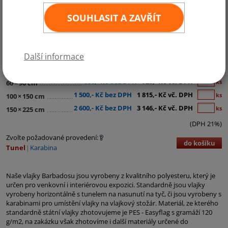
SOUHLASIT A ZAVŘÍT
Kategorie:
Střední Amerika
Další informace
290,- Kč bez DPH
351,- Kč vč. DPH
ks
30
×
45 cm
600,- Kč bez DPH
726,- Kč vč. DPH
ks
60
×
90 cm
1 500,- Kč bez DPH
1 815,- Kč vč. DPH
ks
100
×
150 cm
2 600,- Kč bez DPH
3 146,- Kč vč. DPH
ks
150
×
225 cm
(DPH 21%)
Zvolte požadované provedení:
do košíku
Tunel
Karabina
Naše vlajky Barbadosu jsou vyrobeny z kvalitního polyesteru, který je
určen pro venkovní i interiérovou expozici. Standardně jsou vlajky
vyrobeny horizontálně s tunelem na nasunutí na tyč, či jsou vyrobeny s
karabinami pro umístění vlajky na vlajkový stožár. Materiál, ze kterého
standardně státní vlajky zhotovujeme je PES - Easyflag s gramáží 120
g/m2, na zakázku však zhotovíme i další materiály určené do