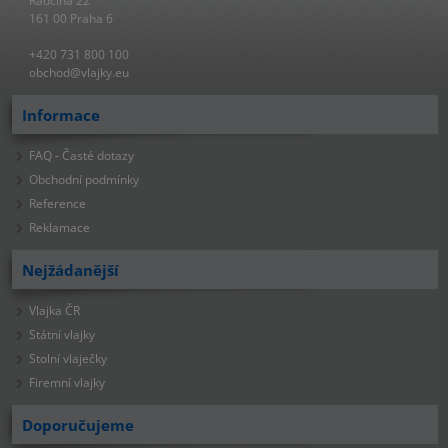
Radčina 22
161 00 Praha 6
+420 731 800 100
obchod@vlajky.eu
Informace
FAQ - Časté dotazy
Obchodní podmínky
Reference
Reklamace
Nejžádanější
Vlajka ČR
Státní vlajky
Stolní vlaječky
Firemní vlajky
Doporučujeme