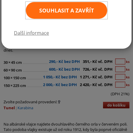
SOUHLASIT A ZAVŘÍT
Kategorie:
Evropa
,
Země NATO
Další informace
Poměr stran vlajky je 5:7. Má rudé pozadí a obsahuje typický znak
Albánie - černého dvouhlavého orla. Objednejte si Albánskou vlajku
dnes.
290,- Kč bez DPH
351,- Kč vč. DPH
ks
30
×
45 cm
600,- Kč bez DPH
726,- Kč vč. DPH
ks
60
×
90 cm
1 050,- Kč bez DPH
1 271,- Kč vč. DPH
ks
100
×
150 cm
2 000,- Kč bez DPH
2 420,- Kč vč. DPH
ks
150
×
225 cm
(DPH 21%)
Zvolte požadované provedení:
do košíku
Tunel
Karabina
Na albánské vlajce najdete dvouhlavého černého orla v červeném poli.
Tato podoba vlajky existuje už od roku 1912, kdy byla poprvé oficiálně