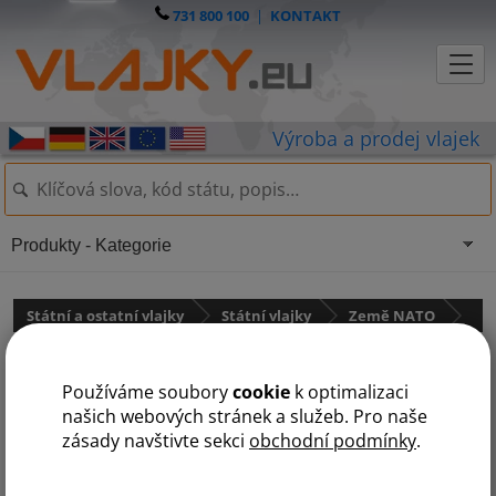
731 800 100
|
KONTAKT
Produkty - Kategorie
Státní a ostatní vlajky
Státní vlajky
Země NATO
Vlajka Albánie
Používáme soubory
cookie
k optimalizaci
našich webových stránek a služeb. Pro naše
zásady navštivte sekci
obchodní podmínky
.