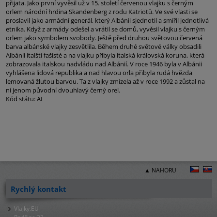
přijata. Jako první vyvěsil už v 15. století červenou vlajku s černým
orlem národní hrdina Skandenberg z rodu Katriotů. Ve své vlasti se
proslavil jako armádní generál, který Albánii sjednotil a smířil jednotlivá
etnika. Když z armády odešel a vrátil se domů, vyvěsil vlajku s černým
orlem jako symbolem svobody. Ještě před druhou světovou červená
barva albánské vlajky zesvětlila. Během druhé světové války obsadili
Albánii italští fašisté a na vlajku přibyla italská královská koruna, která
zobrazovala italskou nadvládu nad Albánií. V roce 1946 byla v Albánii
vyhlášena lidová republika a nad hlavou orla přibyla rudá hvězda
lemovaná žlutou barvou. Ta z vlajky zmizela až v roce 1992 a zůstal na
ní jenom původní dvouhlavý černý orel.
Kód státu: AL
▲ NAHORU
Rychlý kontakt
Vlajky.EU