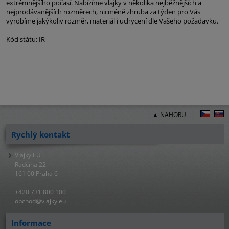
extrémnějšího počasí. Nabízíme vlajky v několika nejběžnějších a
nejprodávanějších rozměrech, nicméně zhruba za týden pro Vás
vyrobíme jakýkoliv rozměr, materiál i uchycení dle Vašeho požadavku.
Kód státu: IR
▲ NAHORU
Rychlý kontakt
Vlajky.EU
Radčina 22
161 00 Praha 6
+420 731 800 100
obchod@vlajky.eu
Informace