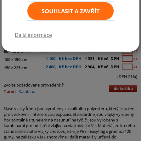
SOUHLASIT A ZAVŘÍT
Kategorie:
Asie
Další informace
290,- Kč bez DPH
351,- Kč vč. DPH
ks
30
×
45 cm
600,- Kč bez DPH
726,- Kč vč. DPH
ks
60
×
90 cm
1 100,- Kč bez DPH
1 331,- Kč vč. DPH
ks
100
×
150 cm
2 400,- Kč bez DPH
2 904,- Kč vč. DPH
ks
150
×
225 cm
(DPH 21%)
Zvolte požadované provedení:
do košíku
Tunel
Karabina
Naše vlajky Íránu jsou vyrobeny z kvalitního polyesteru, který je určen
pro venkovní i interiérovou expozici. Standardně jsou vlajky vyrobeny
horizontálně s tunelem na nasunutí na tyč, či jsou vyrobeny s
karabinami pro umístění vlajky na vlajkový stožár. Materiál, ze kterého
standardně státní vlajky zhotovujeme je PES - Easyflag s gramáží 120
g/m2, na zakázku však zhotovíme i další materiály určené do