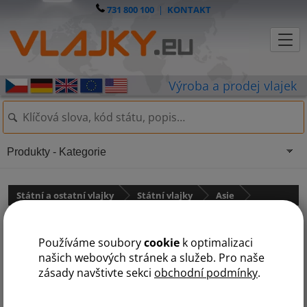
731 800 100
|
KONTAKT
Produkty - Kategorie
Státní a ostatní vlajky
Státní vlajky
Asie
Írán
Používáme soubory
cookie
k optimalizaci
našich webových stránek a služeb. Pro naše
zásady navštivte sekci
obchodní podmínky
.