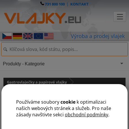
731 800 100
|
KONTAKT
Produkty - Kategorie
Gastrovlaječky a papírové vlajky
Vlaječka Rakousko
Používáme soubory
cookie
k optimalizaci
našich webových stránek a služeb. Pro naše
zásady navštivte sekci
obchodní podmínky
.