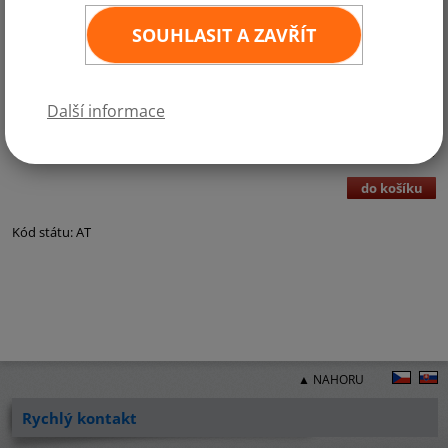
SOUHLASIT A ZAVŘÍT
Kategorie:
Gastrovlaječky a papírové vlajky
Další informace
6,- Kč bez DPH
7,- Kč vč. DPH
ks
3
×
2 cm - min 100 ks
(DPH 21%)
do košíku
Kód státu: AT
▲ NAHORU
Rychlý kontakt