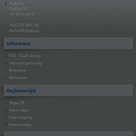
Vlajky.EU
Radčina 22
161 00 Praha 6
+420 731 800 100
obchod@vlajky.eu
Informace
FAQ - Časté dotazy
Obchodní podmínky
Reference
Reklamace
Nejžádanější
Vlajka ČR
Státní vlajky
Stolní vlaječky
Firemní vlajky