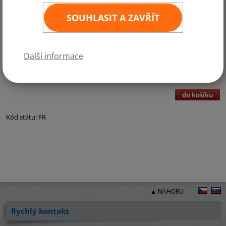
SOUHLASIT A ZAVŘÍT
Kategorie:
Gastrovlaječky a papírové vlajky
Další informace
6,- Kč bez DPH
7,- Kč vč. DPH
ks
3
×
2 cm - min 100 ks
(DPH 21%)
do košíku
Kód státu: FR
▲ NAHORU
Rychlý kontakt