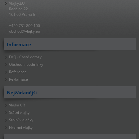
Vlajky.EU
Radčina 22
161 00 Praha 6
+420 731 800 100
obchod@vlajky.eu
Informace
FAQ - Časté dotazy
Obchodní podmínky
Reference
Reklamace
Nejžádanější
Vlajka ČR
Státní vlajky
Stolní vlaječky
Firemní vlajky