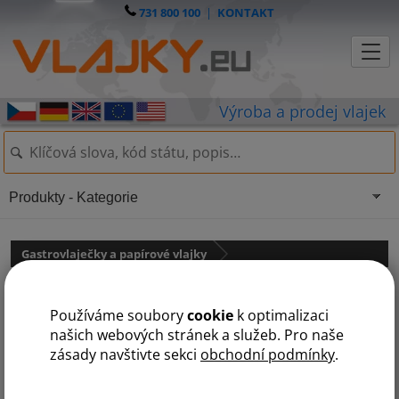
731 800 100
|
KONTAKT
Produkty - Kategorie
Gastrovlaječky a papírové vlajky
Vlaječka Francie
Používáme soubory
cookie
k optimalizaci
našich webových stránek a služeb. Pro naše
zásady navštivte sekci
obchodní podmínky
.