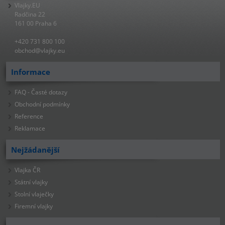
Vlajky.EU
Radčina 22
161 00 Praha 6
+420 731 800 100
obchod@vlajky.eu
Informace
FAQ - Časté dotazy
Obchodní podmínky
Reference
Reklamace
Nejžádanější
Vlajka ČR
Státní vlajky
Stolní vlaječky
Firemní vlajky