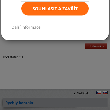
SOUHLASIT A ZAVŘÍT
Kategorie:
Gastrovlaječky a papírové vlajky
Další informace
6,- Kč bez DPH
7,- Kč vč. DPH
ks
3
×
2 cm - min 100 ks
(DPH 21%)
do košíku
Kód státu: CH
▲ NAHORU
Rychlý kontakt