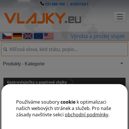
731 800 100
|
KONTAKT
Produkty - Kategorie
Gastrovlaječky a papírové vlajky
Vlaječka Švýcarsko
Používáme soubory
cookie
k optimalizaci
našich webových stránek a služeb. Pro naše
zásady navštivte sekci
obchodní podmínky
.