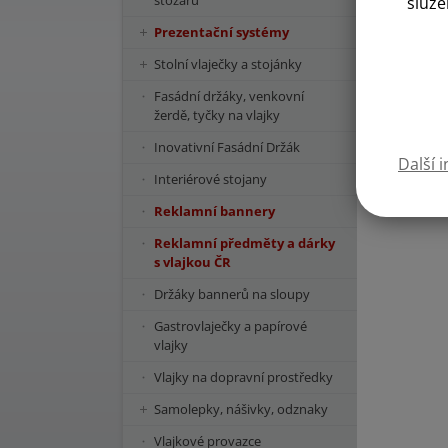
stožárů
služe
Prezentační systémy
Stolní vlaječky a stojánky
Fasádní držáky, venkovní
žerdě, tyčky na vlajky
Inovativní Fasádní Držák
Další 
Interiérové stojany
V případě,
Reklamní bannery
Reklamní předměty a dárky
s vlajkou ČR
Držáky bannerů na sloupy
Gastrovlaječky a papírové
vlajky
Vlajky na dopravní prostředky
Samolepky, nášivky, odznaky
Vlajkové provazce