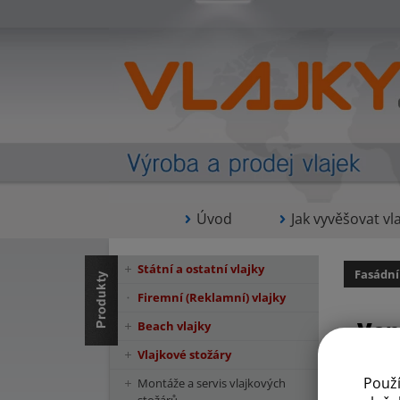
Úvod
Jak vyvěšovat vla
Státní a ostatní vlajky
Fasádní
Firemní (Reklamní) vlajky
Ven
Beach vlajky
Vlajkové stožáry
Použ
Montáže a servis vlajkových