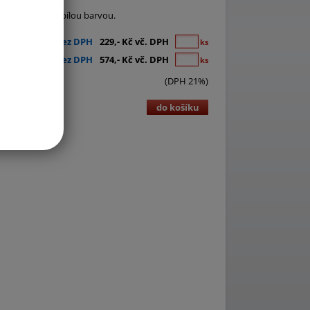
Žerď je natřena bílou barvou.
189,- Kč bez DPH
229,- Kč vč. DPH
ks
474,- Kč bez DPH
574,- Kč vč. DPH
ks
(DPH 21%)
do košíku