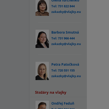
Olena Iurchenko
Tel: 731 822 844
zakazky@vlajky.eu
Barbora Smutná
Tel: 731 966 444
zakazky@vlajky.eu
Petra Patočková
Tel: 720 551 155
zakazky@vlajky.eu
Stožáry na vlajky
Ondřej Feduň