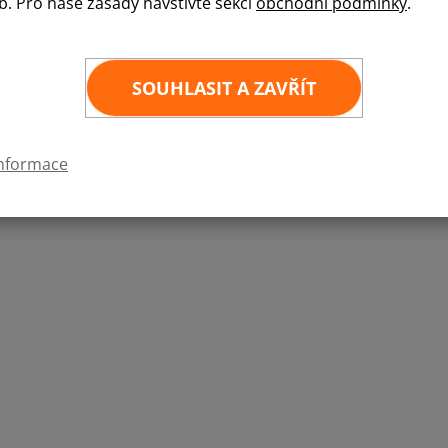
b. Pro naše zásady navštivte sekci
obchodní podmínky
.
Průměr vlajkové žerdě je 2,5 cm, délka 190 cm. 
1 ks
SOUHLASIT A ZAVŘÍT
3 ks
informace
 že si pořídíte 3 ks těchto dřevěných žerdí, získáte výhodnější cenu.