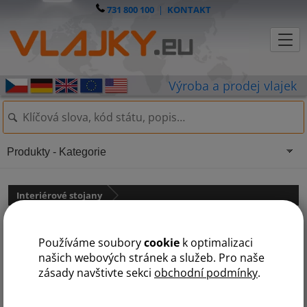
731 800 100
|
KONTAKT
Produkty - Kategorie
Interiérové stojany
Výztuha k interiérovým
Používáme soubory
cookie
k optimalizaci
stojanům
našich webových stránek a služeb. Pro naše
zásady navštivte sekci
obchodní podmínky
.