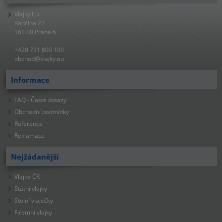
Vlajky.EU
Radčina 22
161 00 Praha 6
+420 731 800 100
obchod@vlajky.eu
Informace
FAQ - Časté dotazy
Obchodní podmínky
Reference
Reklamace
Nejžádanější
Vlajka ČR
Státní vlajky
Stolní vlaječky
Firemní vlajky