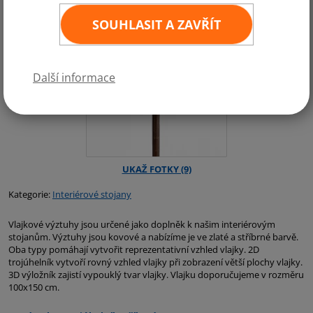
SOUHLASIT A ZAVŘÍT
Další informace
Kategorie:
Interiérové stojany
Vlajkové výztuhy jsou určené jako doplněk k našim interiérovým
stojanům. Výztuhy jsou kovové a nabízíme je ve zlaté a stříbrné barvě.
Oba typy pomáhají vytvořit reprezentativní vzhled vlajky. 2D
trojúhelník vytvoří rovný vzhled vlajky při zobrazení větší plochy vlajky.
3D výložník zajistí vypouklý tvar vlajky. Vlajku doporučujeme v rozměru
100x150 cm.