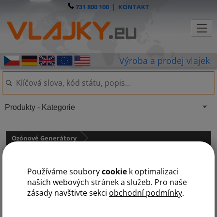
731 800 100
|
KONTAKT
Produkty - Kategorie
Ozónové Generátory
Výměnná sada na 15000 mg
Používáme soubory
cookie
k optimalizaci
našich webových stránek a služeb. Pro naše
zásady navštivte sekci
obchodní podmínky
.