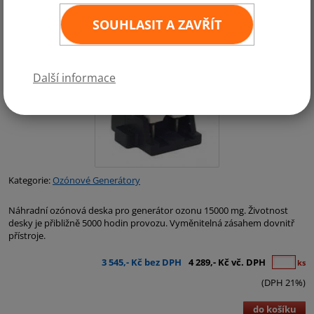
SOUHLASIT A ZAVŘÍT
Další informace
Kategorie:
Ozónové Generátory
Náhradní ozónová deska pro generátor ozonu 15000 mg. Životnost
desky je přibližně 5000 hodin provozu. Vyměnitelná zásahem dovnitř
přístroje.
3 545,- Kč bez DPH
4 289,- Kč vč. DPH
ks
(DPH 21%)
do košíku