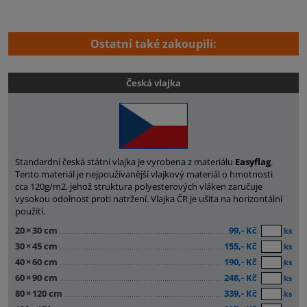
Ostatní také zakoupili:
Česká vlajka
Standardní česká státní vlajka je vyrobena z materiálu
Easyflag
.
Tento materiál je nejpoužívanější vlajkový materiál o hmotnosti
cca 120g/m2, jehož struktura polyesterových vláken zaručuje
vysokou odolnost proti natržení. Vlajka ČR je ušita na horizontální
použití.
20
×
30 cm
99,- Kč
ks
30
×
45 cm
155,- Kč
ks
40
×
60 cm
190,- Kč
ks
60
×
90 cm
248,- Kč
ks
80
×
120 cm
339,- Kč
ks