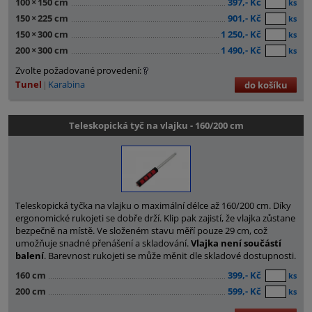
100
×
150 cm
397,- Kč
ks
150
×
225 cm
901,- Kč
ks
150
×
300 cm
1 250,- Kč
ks
200
×
300 cm
1 490,- Kč
ks
Zvolte požadované provedení:
Tunel
Karabina
do košíku
Teleskopická tyč na vlajku - 160/200 cm
Teleskopická tyčka na vlajku o maximální délce až 160/200 cm. Díky
ergonomické rukojeti se dobře drží. Klip pak zajistí, že vlajka zůstane
bezpečně na místě. Ve složeném stavu měří pouze 29 cm, což
umožňuje snadné přenášení a skladování.
Vlajka není součástí
balení
. Barevnost rukojeti se může měnit dle skladové dostupnosti.
160 cm
399,- Kč
ks
200 cm
599,- Kč
ks