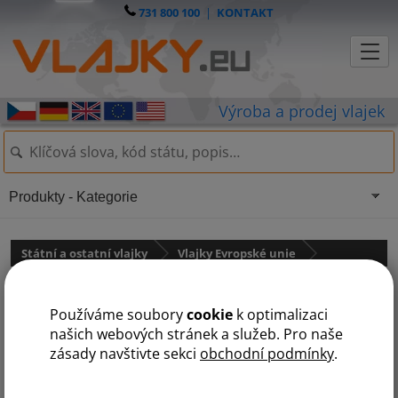
731 800 100
|
KONTAKT
Produkty - Kategorie
Státní a ostatní vlajky
Vlajky Evropské unie
Teleskopická tyč na vlajku - 120
Používáme soubory
cookie
k optimalizaci
cm
našich webových stránek a služeb. Pro naše
zásady navštivte sekci
obchodní podmínky
.