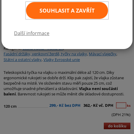
SOUHLASIT A ZAVŘÍT
Další informace
Kategorie:
Česká vlajka - Vlajka ČR
,
Fasádní držáky, venkovní žerdě, tyčky na vlajky
,
Mávací vlaječky
,
Státní a ostatní vlajky
,
Vlajky Evropské unie
Teleskopická tyčka na vlajku o maximální délce až 120 cm. Díky
ergonomické rukojeti se dobře drží. Klip pak zajistí, že vlajka zůstane
bezpečně na místě. Ve složeném stavu měří pouze 25 cm, což
umožňuje snadné přenášení a skladování.
Vlajka není součástí
balení
. Barevnost rukojeti se může měnit dle skladové dostupnosti.
299,- Kč bez DPH
362,- Kč vč. DPH
ks
120 cm
(DPH 21%)
do košíku