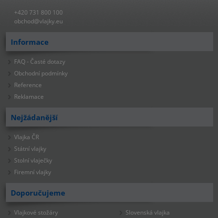
+420 731 800 100
obchod@vlajky.eu
Informace
FAQ - Časté dotazy
Obchodní podmínky
Reference
Reklamace
Nejžádanější
Vlajka ČR
Státní vlajky
Stolní vlaječky
Firemní vlajky
Doporučujeme
Vlajkové stožáry
Slovenská vlajka