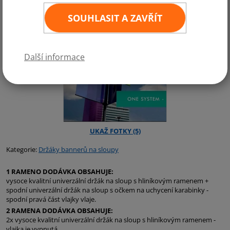
SOUHLASIT A ZAVŘÍT
Další informace
Kategorie:
Držáky bannerů na sloupy
1 RAMENO DODÁVKA OBSAHUJE:
vysoce kvalitní univerzální držák na sloup s hliníkovým ramenem +
spodní univerzální držák na sloup s očkem na uchycení karabinky -
spodní pravá část vlajky vlaje.
2 RAMENA DODÁVKA OBSAHUJE:
2x vysoce kvalitní univerzální držák na sloup s hliníkovým ramenem -
vlajka je vypnutá.