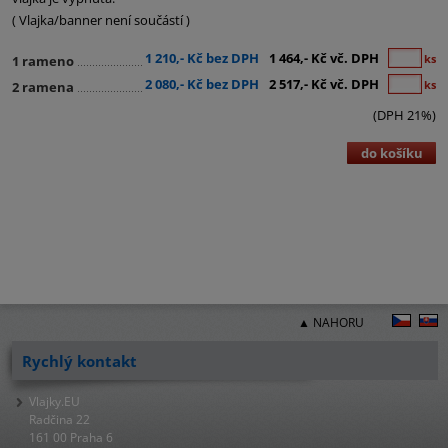
( Vlajka/banner není součástí )
1 210,- Kč bez DPH
1 464,- Kč vč. DPH
ks
1 rameno
2 080,- Kč bez DPH
2 517,- Kč vč. DPH
ks
2 ramena
(DPH 21%)
do košíku
▲ NAHORU
Rychlý kontakt
Vlajky.EU
Radčina 22
161 00 Praha 6