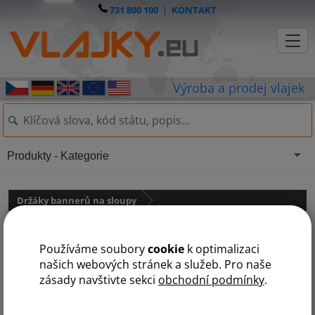
731 800 100
|
KONTAKT
Produkty - Kategorie
Držáky bannerů na sloupy
Street banner
Používáme soubory
cookie
k optimalizaci
našich webových stránek a služeb. Pro naše
zásady navštivte sekci
obchodní podmínky
.