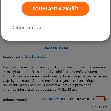
SOUHLASIT A ZAVŘÍT
Další informace
Kategorie:
Stojánky k vlaječkám
Kovový stojánek s kruhovou vypuklou podstavou z plechu o průměru
9 cm. Tyčka o průměru 5 mm má v dolní části zesílení se závitem na
šroub M5 pro připevnění k podstavě. Tyčka je u stojánků pro navlečení
vlaječky odnímatelná ze zesílené části stojánku, což umožňuje
navlečení vlaječky na tyčku. Povrchová úprava je provedena
chromováním s leštěnou podstavou. Výška 35 cm.
330,- Kč bez DPH
399,- Kč vč. DPH
ks
Jednoramenný
(DPH 21%)