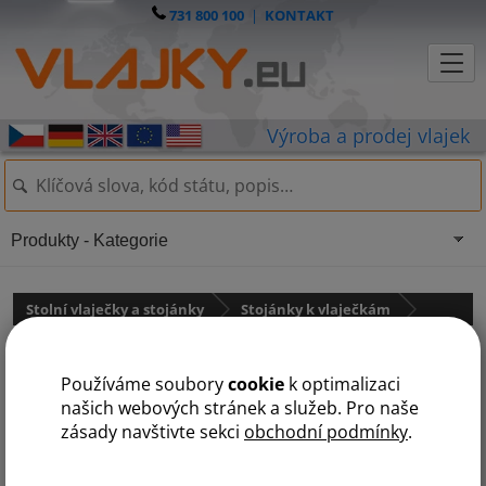
731 800 100
|
KONTAKT
Produkty - Kategorie
Stolní vlaječky a stojánky
Stojánky k vlaječkám
Stojánek kovový chromovaný
Používáme soubory
cookie
k optimalizaci
LUX: 35 cm
našich webových stránek a služeb. Pro naše
zásady navštivte sekci
obchodní podmínky
.