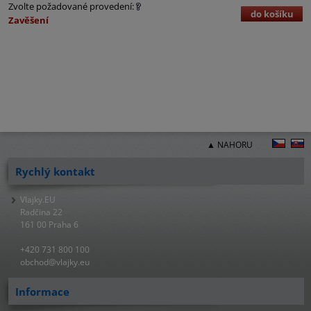
Zvolte požadované provedení:
do košíku
Zavěšení
▲ NAHORU
Rychlý kontakt
Vlajky.EU
Radčina 22
161 00 Praha 6
+420 731 800 100
obchod@vlajky.eu
Informace