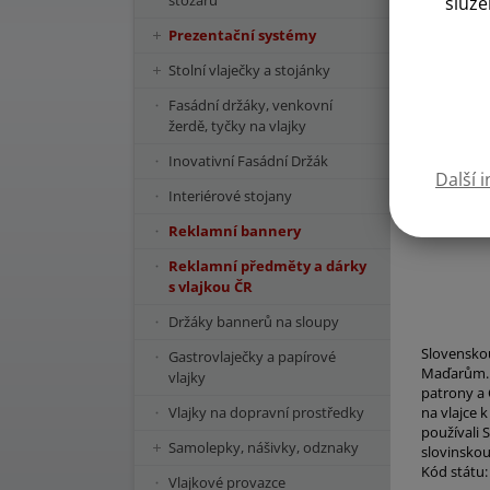
stožárů
služe
Prezentační systémy
Stolní vlaječky a stojánky
Fasádní držáky, venkovní
žerdě, tyčky na vlajky
Inovativní Fasádní Držák
Další 
Interiérové stojany
Reklamní bannery
Reklamní předměty a dárky
s vlajkou ČR
Držáky bannerů na sloupy
Slovenskou
Gastrovlaječky a papírové
Maďarům. K
vlajky
patrony a 
Vlajky na dopravní prostředky
na vlajce 
používali 
Samolepky, nášivky, odznaky
slovinskou
Kód státu:
Vlajkové provazce