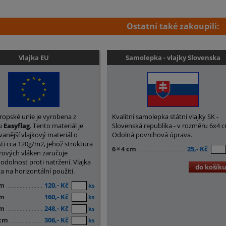
Ostatní také zakoupili:
Vlajka EU
Samolepka - vlajky Slovenska
vropské unie je vyrobena z
Kvalitní samolepka státní vlajky SK -
lu
Easyflag
. Tento materiál je
Slovenská republika - v rozměru 6x4 
vanější vlajkový materiál o
Odolná povrchová úprava.
i cca 120g/m2, jehož struktura
6
×
4 cm
25,- Kč
rových vláken zaručuje
odolnost proti natržení. Vlajka
do košík
ta na horizontální použití.
cm
120,- Kč
ks
cm
160,- Kč
ks
cm
248,- Kč
ks
 cm
306,- Kč
ks