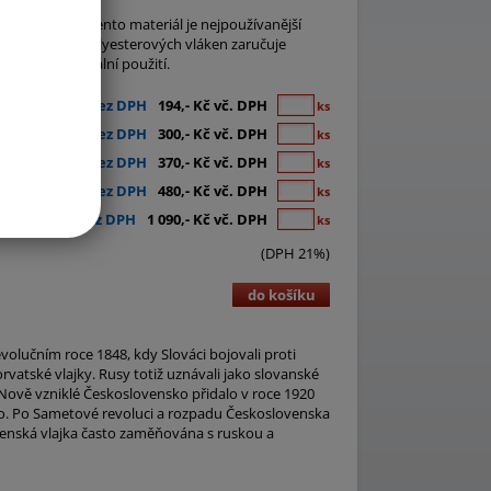
iálu
Easyflag
. Tento materiál je nejpoužívanější
ož struktura polyesterových vláken zaručuje
ita na horizontální použití.
160,- Kč bez DPH
194,- Kč vč. DPH
ks
248,- Kč bez DPH
300,- Kč vč. DPH
ks
306,- Kč bez DPH
370,- Kč vč. DPH
ks
397,- Kč bez DPH
480,- Kč vč. DPH
ks
901,- Kč bez DPH
1 090,- Kč vč. DPH
ks
(DPH 21%)
do košíku
volučním roce 1848, kdy Slováci bojovali proti
orvatské vlajky. Rusy totiž uznávali jako slovanské
Nově vzniklé Československo přidalo v roce 1920
nsko. Po Sametové revoluci a rozpadu Československa
lovenská vlajka často zaměňována s ruskou a