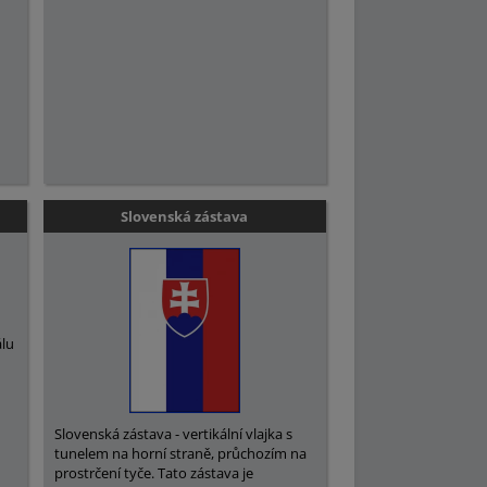
Slovenská zástava
álu
o
Slovenská zástava - vertikální vlajka s
tunelem na horní straně, průchozím na
prostrčení tyče. Tato zástava je