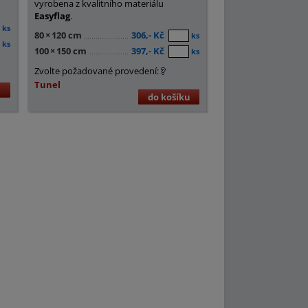
vyrobena z kvalitního materiálu
Easyflag
.
ks
80
×
120 cm
306,- Kč
ks
ks
100
×
150 cm
397,- Kč
ks
Zvolte požadované provedení:
Tunel
u
do košíku