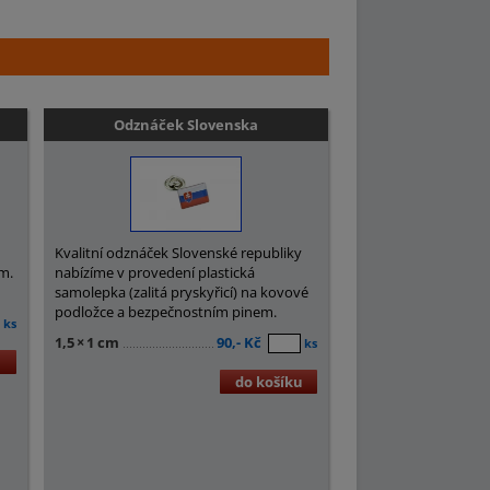
Odznáček Slovenska
Kvalitní odznáček Slovenské republiky
cm.
nabízíme v provedení plastická
samolepka (zalitá pryskyřicí) na kovové
podložce a bezpečnostním pinem.
ks
1,5
×
1 cm
90,- Kč
ks
u
do košíku