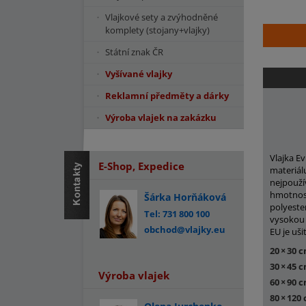
Vlajkové sety a zvýhodněné
komplety (stojany+vlajky)
Státní znak ČR
Vyšívané vlajky
Reklamní předměty a dárky
Výroba vlajek na zakázku
Vlajka E
E-Shop, Expedice
materiá
nejpouží
hmotnost
Šárka Horňáková
polyeste
Tel: 731 800 100
vysokou 
obchod@vlajky.eu
EU je uši
20
×
30 
30
×
45 
Výroba vlajek
60
×
90 
80
×
120