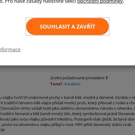
b. Pro naše zásady navštivte sekci
obchodní podmínky
.
Slovenská vlajka je vyrobena z odolného mater
vlajkový materiál o hmotnosti cca 120g/m2, jeh
vysokou odolnost proti natržení. Vlajka SR je uš
SOUHLASIT A ZAVŘÍT
30
×
45 cm
60
×
90 cm
80
×
120 cm
informace
100
×
150 cm
150
×
225 cm
Zvolte požadované provedení:
Tunel
Karabina
 vlajku tvoří tři vodorovné pruhy v barvě bílé, modré a červené. Vznikla v re
 tradiční červeno-bílé vlajce přidali modrý pruh, který převzali z ruské a ch
Chorvatům tímto vzdali hold jako dalšímu slovanskému národu v Uhersku. 
k tradiční červené a bílé barvě modrý klín, který symbolizoval právě Slove
Slováci jako svou vlajku původní trikolóru. Postupně však zjistili, že bývá s
, proto na slovenskou vlajku přibyl v roce 1991 ještě slovenský státní znak.
 SK