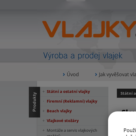
Úvod
Jak vyvěšovat vla
Státní a ostatní vlajky
Státní a
Firemní (Reklamní) vlajky
Slo
Beach vlajky
Vlajkové stožáry
Použ
Montáže a servis vlajkových