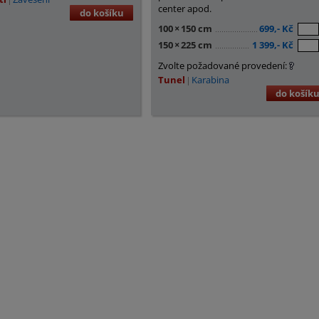
center apod.
do košíku
100
×
150 cm
699,- Kč
150
×
225 cm
1 399,- Kč
Zvolte požadované provedení:
Tunel
Karabina
do košík