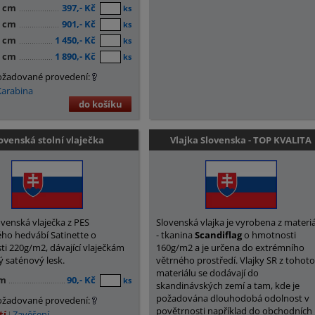
0 cm
397,- Kč
ks
5 cm
901,- Kč
ks
0 cm
1 450,- Kč
ks
0 cm
1 890,- Kč
ks
ožadované provedení:
Karabina
do košíku
ovenská stolní vlaječka
Vlajka Slovenska - TOP KVALITA
ovenská vlaječka z PES
Slovenská vlajka je vyrobena z materi
ho hedvábí Satinette o
- tkanina
Scandiflag
o hmotnosti
i 220g/m2, dávající vlaječkám
160g/m2 a je určena do extrémního
 saténový lesk.
větrného prostředí. Vlajky SR z tohot
materiálu se dodávají do
cm
90,- Kč
ks
skandinávských zemí a tam, kde je
požadována dlouhodobá odolnost v
ožadované provedení:
povětrnosti například do obchodních
tí
Zavěšení