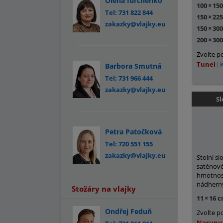
Olena Iurchenko
100
×
15
Tel: 731 822 844
150
×
22
zakazky@vlajky.eu
150
×
30
200
×
30
Zvolte p
Tunel
Barbora Smutná
Tel: 731 966 444
zakazky@vlajky.eu
Sl
Petra Patočková
Tel: 720 551 155
zakazky@vlajky.eu
Stolní sl
saténové
hmotnost
nádherný
Stožáry na vlajky
11
×
16 
Ondřej Feduň
Zvolte p
Nasunu