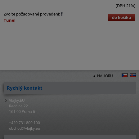
(DPH 21%)
Zvolte požadované provedení:
do košíku
Tunel
▲ NAHORU
Rychlý kontakt
Vlajky.EU
Radčina 22
161 00 Praha 6
+420 731 800 100
obchod@vlajky.eu