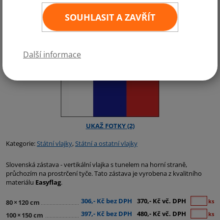
SOUHLASIT A ZAVŘÍT
Další informace
Kategorie:
Státní vlajky
,
Státní a ostatní vlajky
Slovenská zástava - vertikální vlajka s tunelem na horní straně,
průchozím na prostrčení tyče. Tato zástava je vyrobena z kvalitního
materiálu
Easyflag
.
306,- Kč bez DPH
370,- Kč vč. DPH
ks
80
×
120 cm
397,- Kč bez DPH
480,- Kč vč. DPH
ks
100
×
150 cm