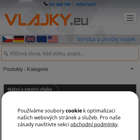
731 800 100
|
KONTAKT
Produkty - Kategorie
Státní a ostatní vlajky
Slovenská zástava
Používáme soubory
cookie
k optimalizaci
našich webových stránek a služeb. Pro naše
zásady navštivte sekci
obchodní podmínky
.